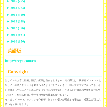
►
2016 (255)
►
2015 (273)
►
2014 (319)
►
2013 (248)
►
2012 (376)
►
2011 (661)
►
2010 (156)
英語版
http://cecye.com/en
Copyright
当サイトの文章の転載、翻訳、拡散は自由としますが、その際には、執筆者 Ｃｅｃｙｅと
当サイトの紹介とリンクを必ずつけるようにしてください。時々昔の文章であっても、さ
らに修正していることがあるので（句読点の位置等）、できるだけ最新の文章を参照して
ください。ただし画像、音声等の無断転載はお断りします。
なお当サイトのコンテンツから印税等、何らかの収入が発生する場合は、適正な金額の支
払いをお願い致します。