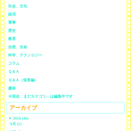
社会、文化
経済
軍事
歴史
教育
自然、生命
科学、テクノロジー
コラム
Ｑ＆Ａ
Ｑ＆Ａ（短答編）
趣味
※現在、まだカテゴリ—は編集中です
アーカイブ
▼
2026 (46)
8月 (1)