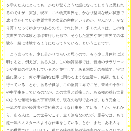
を学んだ人にとっても、かなり驚くような話になってしまうと思われ
るのですが、実は、現在、この物質世界を、かなり堅固な硬い状態で
成り立たせていた物質世界の次元の密度というのが、だんだん、かな
り薄くなってゆきつつあるので、それに伴い、多くの人々は、この物
質世界での体験とほぼ並行した形で、そうした霊界や並行世界での体
験を一緒に体験するようになってきている、ということです。
こう言っても、少し分かりづらいと思うので、もう少し具体的に説
明すると、例えば、ある人は、この物質世界では、普通のサラリーマ
ンや主婦の生活をしているのと並行して、ある別次元の領域で、宇宙
船に乗って、何か宇宙的な仕事に関わるような生活を、結構、忙しく
行っている、とか、ある子供は、この物質世界でこそ、普通の小学生
や中学生をしているのだが、この世界と近接した、ある種の並行世界
のような領域や他の宇宙領域で、現在の地球であれば、もう完全に、
一流の学者や経営者や芸術家のような仕事をしている、とか、それか
ら、ある人は、この世界でこそ、全く無名なのだが、霊界では、もう
超一流の大スターのような仕事をしている、とか、また、ある人は、
この世界では、せいぜい、単なる映画監督や漫画家やゲームクリエイ