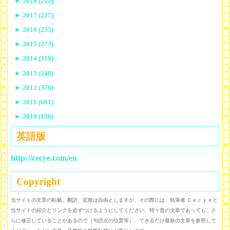
►
2018 (212)
►
2017 (227)
►
2016 (255)
►
2015 (273)
►
2014 (319)
►
2013 (248)
►
2012 (376)
►
2011 (661)
►
2010 (156)
英語版
http://cecye.com/en
Copyright
当サイトの文章の転載、翻訳、拡散は自由としますが、その際には、執筆者 Ｃｅｃｙｅと
当サイトの紹介とリンクを必ずつけるようにしてください。時々昔の文章であっても、さ
らに修正していることがあるので（句読点の位置等）、できるだけ最新の文章を参照して