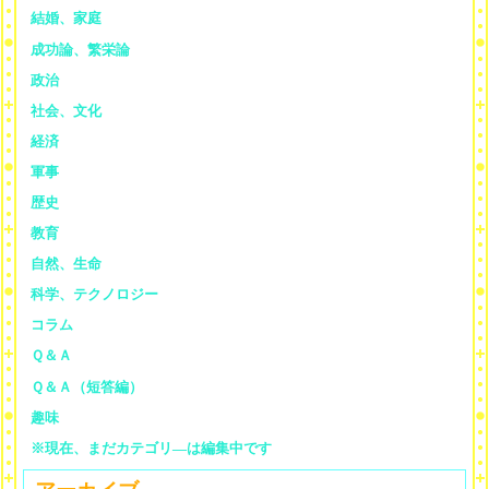
結婚、家庭
成功論、繁栄論
政治
社会、文化
経済
軍事
歴史
教育
自然、生命
科学、テクノロジー
コラム
Ｑ＆Ａ
Ｑ＆Ａ（短答編）
趣味
※現在、まだカテゴリ—は編集中です