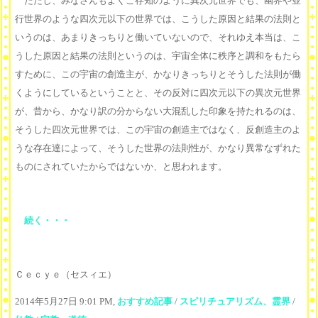
ただし、みなさんもよくご存知のように異次元世界でも、幽界や並
行世界のような四次元以下の世界では、こうした原因と結果の法則と
いうのは、あまりきっちりと働いていないので、それゆえ本当は、こ
うした原因と結果の法則というのは、宇宙全体に秩序と調和をもたら
すために、この宇宙の創造主が、かなりきっちりとそうした法則が働
くようにしているということと、その反対に四次元以下の異次元世界
が、昔から、かなり訳の分からない大混乱した印象を持たれるのは、
そうした四次元世界では、この宇宙の創造主ではなく、反創造主のよ
うな存在達によって、そうした世界の法則性が、かなり異常なずれた
ものにされていたからではないか、と思われます。
続く・・・
Ｃｅｃｙｅ（セスィエ）
2014年5月27日 9:01 PM,
おすすめ記事
/
スピリチュアリズム、霊界
/