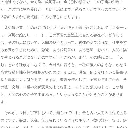
の地球ではない、全く別の銀河系の、全く別の惑星で、この宇宙の創造主
が、この世に生を受けた、という話にまで、遡ることができるのですが、そ
の話の大まかな要点は、こんな感じになります。
遠い遠い昔、この銀河ではない、遥か彼方の遠い銀河において（スターウ
ォーズ風の始まり・・・）、この宇宙の創造主に当たる存在が、どうして
も、その時点において、人間の姿形をもって、肉体の姿で現れて、仕事をす
る必要が生じたために、急遽、ある銀河系の、ある惑星において、人間の姿
で生まれることになったのですが、ところが、まだ、その時代には、「人
類」という種族はいなくて、今日風に言うと、一種の猿人のような、かなり
高貴な精神性を持つ種族がいたので、そこに、現在、伝えられている聖書の
話と非常によく似た形で、まずは、聖霊を使わして、予言を与えてから、そ
の後、突然、一種の突然変異のような形で、そうした猿人の中に、こつ然
と、人間の姿の赤子で生まれる、というようなことが起きたことがありま
す。
それが、今日、宇宙において、知られている、最も古い人間の祖先である
のですが、要は、現在、伝えられているようなキリスト教の話を、なぜ、多
くの人々が、わりと、かなり真実味のあるものとして、受け入れてしまうの