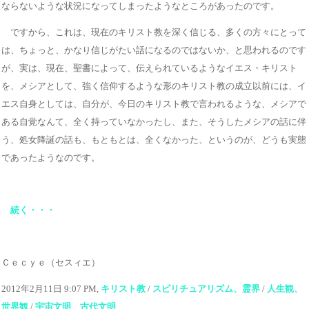
ならないような状況になってしまったようなところがあったのです。
ですから、これは、現在のキリスト教を深く信じる、多くの方々にとって
は、ちょっと、かなり信じがたい話になるのではないか、と思われるのです
が、実は、現在、聖書によって、伝えられているようなイエス・キリスト
を、メシアとして、強く信仰するような形のキリスト教の成立以前には、イ
エス自身としては、自分が、今日のキリスト教で言われるような、メシアで
ある自覚なんて、全く持っていなかったし、また、そうしたメシアの話に伴
う、処女降誕の話も、もともとは、全くなかった、というのが、どうも実態
であったようなのです。
続く・・・
Ｃｅｃｙｅ（セスィエ）
2012年2月11日 9:07 PM,
キリスト教
/
スピリチュアリズム、霊界
/
人生観、
世界観
/
宇宙文明、古代文明