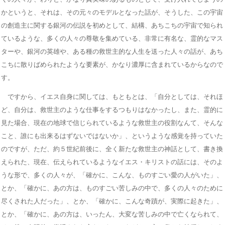
かというと、それは、その元々のモデルとなった話が、そうした、この宇宙
の創造主に関する銀河の伝説を初めとして、結構、あちこちの宇宙で知られ
ているような、多くの人々の尊敬を集めている、非常に有名な、霊的なマス
ターや、銀河の英雄や、ある種の救世主的な人生を送った人々の話が、あち
こちに散りばめられたような要素が、かなり濃厚に含まれているからなので
す。
ですから、イエス自身に関しては、もともとは、「自分としては、それほ
ど、自分は、救世主のような仕事をするつもりはなかったし、また、霊的に
見た場合、現在の地球で信じられているような救世主の役割なんて、そんな
こと、誰にも出来るはずないではないか」、というような感覚を持っていた
のですが、ただ、約５世紀前後に、全く新たな救世主の神話として、書き換
えられた、現在、伝えられているようなイエス・キリストの話には、そのよ
うな形で、多くの人々が、「確かに、こんな、ものすごい愛の人がいた」、
とか、「確かに、あの方は、ものすごい苦しみの中で、多くの人々のために
尽くされた人だった」、とか、「確かに、こんな奇蹟が、実際に起きた」、
とか、「確かに、あの方は、いったん、大変な苦しみの中で亡くなられて、