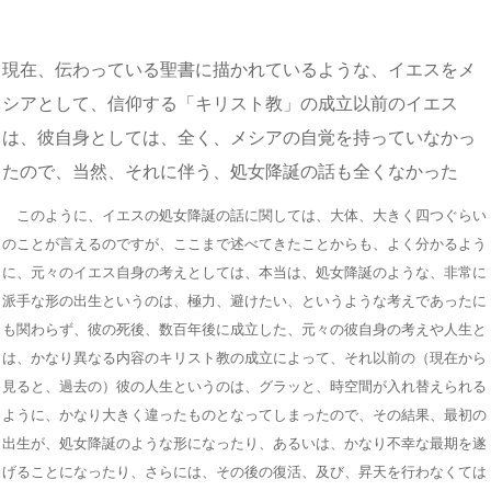
現在、伝わっている聖書に描かれているような、イエスをメ
シアとして、信仰する「キリスト教」の成立以前のイエス
は、彼自身としては、全く、メシアの自覚を持っていなかっ
たので、当然、それに伴う、処女降誕の話も全くなかった
このように、イエスの処女降誕の話に関しては、大体、大きく四つぐらい
のことが言えるのですが、ここまで述べてきたことからも、よく分かるよう
に、元々のイエス自身の考えとしては、本当は、処女降誕のような、非常に
派手な形の出生というのは、極力、避けたい、というような考えであったに
も関わらず、彼の死後、数百年後に成立した、元々の彼自身の考えや人生と
は、かなり異なる内容のキリスト教の成立によって、それ以前の（現在から
見ると、過去の）彼の人生というのは、グラッと、時空間が入れ替えられる
ように、かなり大きく違ったものとなってしまったので、その結果、最初の
出生が、処女降誕のような形になったり、あるいは、かなり不幸な最期を遂
げることになったり、さらには、その後の復活、及び、昇天を行わなくては