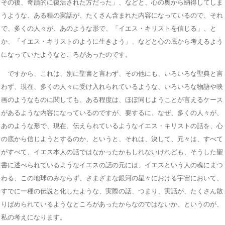
その後、奇蹟的に復活された方だった」、などと、心の奥から納得してしま
うような、ある種の実話が、たくさん含まれた内容になっているので、それ
で、多くの人々が、あのような形で、「イエス・キリストを信じる」、と
か、「イエス・キリストのように生きよう」、などと心の底から考えるよう
になっていたようなところがあったのです。
ですから、これは、別に聖書と言わず、その他にも、いろいろな聖典と言
わず、現在、多くの人々に受け入れられているような、いろいろな物語や映
画のようなものに関しても、ある程度は、ほぼ同じようことが言えるケース
があるような内容になっているのですが、要するに、なぜ、多くの人々が、
あのような形で、現在、伝えられているようなイエス・キリストの話を、心
の底から信じようとするのか、というと、それは、決して、元々は、すべて
がすべて、イエス本人の話ではなかったかもしれないけれども、そうした聖
書に述べられているようなイエスの話の元には、イエスという人の魂にまつ
わる、この地球のみならず、さまざまな銀河の星々における宇宙において、
すでに一種の伝説と化したような、実際の話、つまり、実話が、たくさん散
りばめられているようなところがあったからなのではないか、というのが、
私の考えになります。