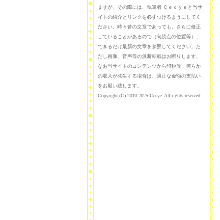
ますが、その際には、執筆者 Ｃｅｃｙｅと当サ
イトの紹介とリンクを必ずつけるようにしてく
ださい。時々昔の文章であっても、さらに修正
していることがあるので（句読点の位置等）、
できるだけ最新の文章を参照してください。た
だし画像、音声等の無断転載はお断りします。
なお当サイトのコンテンツから印税等、何らか
の収入が発生する場合は、適正な金額の支払い
をお願い致します。
Copyright (C) 2010-2025 Cecye. All rights reserved.