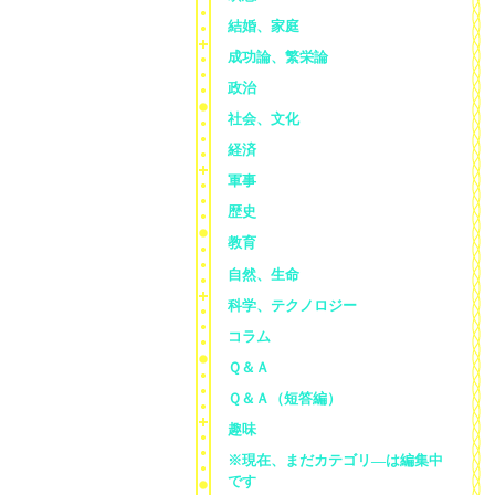
結婚、家庭
成功論、繁栄論
政治
社会、文化
経済
軍事
歴史
教育
自然、生命
科学、テクノロジー
コラム
Ｑ＆Ａ
Ｑ＆Ａ（短答編）
趣味
※現在、まだカテゴリ—は編集中
です