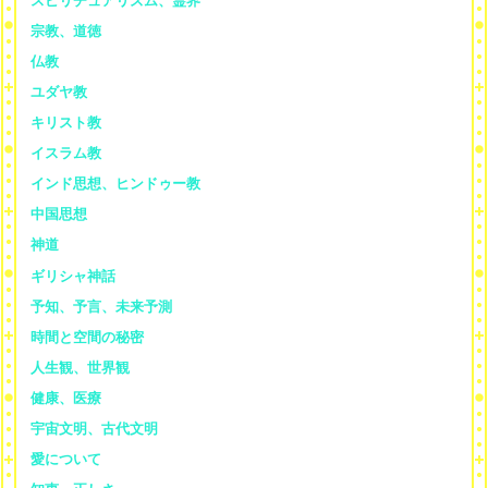
スピリチュアリズム、霊界
宗教、道徳
仏教
ユダヤ教
キリスト教
イスラム教
インド思想、ヒンドゥー教
中国思想
神道
ギリシャ神話
予知、予言、未来予測
時間と空間の秘密
人生観、世界観
健康、医療
宇宙文明、古代文明
愛について