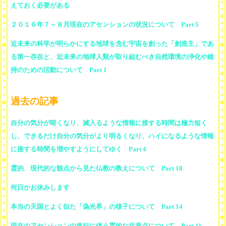
えておく必要がある
２０１６年７～８月現在のアセンションの状況について Part 5
近未来の科学が明らかにする地球を含む宇宙を創った「創造主」であ
る第一存在と、近未来の地球人類が取り組むべき自然環境の浄化や維
持のための活動について Part 1
過去の記事
自分の気分が暗くなり、滅入るような情報に接する時間は極力短く
し、できるだけ自分の気分がより明るくなり、ハイになるような情報
に接する時間を増やすようにしてゆく Part 4
霊的、現代的な観点から見た仏教の教えについて Part 18
何日かお休みします
本当の天国とよく似た「偽光界」の様子について Part 14
現在のアセンションの進行に伴う霊的な注意点について Part 11