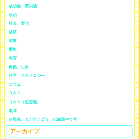
成功論、繁栄論
政治
社会、文化
経済
軍事
歴史
教育
自然、生命
科学、テクノロジー
コラム
Ｑ＆Ａ
Ｑ＆Ａ（短答編）
趣味
※現在、まだカテゴリ—は編集中です
アーカイブ