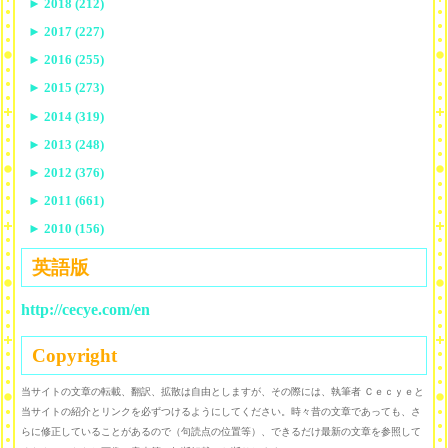
►
2018 (212)
►
2017 (227)
►
2016 (255)
►
2015 (273)
►
2014 (319)
►
2013 (248)
►
2012 (376)
►
2011 (661)
►
2010 (156)
英語版
http://cecye.com/en
Copyright
当サイトの文章の転載、翻訳、拡散は自由としますが、その際には、執筆者 Ｃｅｃｙｅと
当サイトの紹介とリンクを必ずつけるようにしてください。時々昔の文章であっても、さ
らに修正していることがあるので（句読点の位置等）、できるだけ最新の文章を参照して