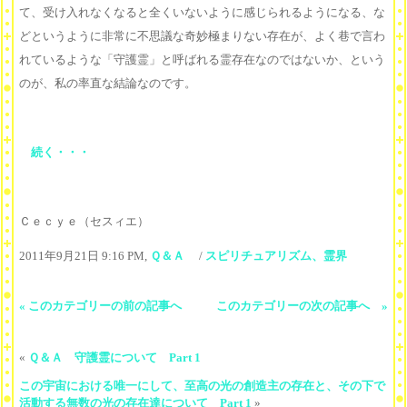
て、受け入れなくなると全くいないように感じられるようになる、な
どというように非常に不思議な奇妙極まりない存在が、よく巷で言わ
れているような「守護霊」と呼ばれる霊存在なのではないか、という
のが、私の率直な結論なのです。
続く・・・
Ｃｅｃｙｅ（セスィエ）
2011年9月21日 9:16 PM,
Ｑ＆Ａ
/
スピリチュアリズム、霊界
« このカテゴリーの前の記事へ
このカテゴリーの次の記事へ »
«
Ｑ＆Ａ 守護霊について Part 1
この宇宙における唯一にして、至高の光の創造主の存在と、その下で
活動する無数の光の存在達について Part 1
»