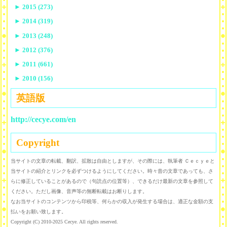
►
2015 (273)
►
2014 (319)
►
2013 (248)
►
2012 (376)
►
2011 (661)
►
2010 (156)
英語版
http://cecye.com/en
Copyright
当サイトの文章の転載、翻訳、拡散は自由としますが、その際には、執筆者 Ｃｅｃｙｅと
当サイトの紹介とリンクを必ずつけるようにしてください。時々昔の文章であっても、さ
らに修正していることがあるので（句読点の位置等）、できるだけ最新の文章を参照して
ください。ただし画像、音声等の無断転載はお断りします。
なお当サイトのコンテンツから印税等、何らかの収入が発生する場合は、適正な金額の支
払いをお願い致します。
Copyright (C) 2010-2025 Cecye. All rights reserved.