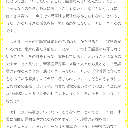
にとっては、「いったい、どこに守護霊なんているんだ」、とか、
「そんなもの全然、身近に感じたこともない」、などというように、
はっきり言って、全くその現実味も親近感も感じられない、というよ
うな、かなり冷淡な感覚を持っているのではないか、ということなの
です。
つまり、一方の守護霊肯定派の立場の人々から見ると、「守護霊が
いるのは、絶対に当たり前だ」、とか、「いつも守護霊から守られて
いることを、その身をもって、実感している」、ということになるの
ですが、その反対に、守護霊否定派の立場の人々から見ると、「守護
霊の存在なんて全然、感じたこともない」、とか、「守護霊に守って
もらっている感覚なんて全然、感じられない」、などというように、
この両者の主張、というか、両者の感覚の違いというのは、本当にか
なり極端にはっきりと分かれてくるようなところがある、ということ
なのです。
それでは、結論は、いったい、どうなのか、というと、これは、非
常に面白い霊的な見方になるのですが、「守護霊の存在を信じる」、
という人々は、おそらく、かなりの確率で、そうした守護霊の存在