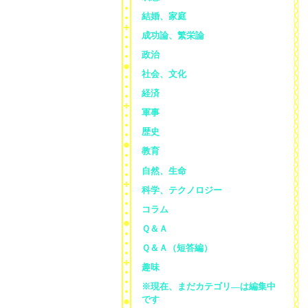
結婚、家庭
成功論、繁栄論
政治
社会、文化
経済
軍事
歴史
教育
自然、生命
科学、テクノロジー
コラム
Ｑ＆Ａ
Ｑ＆Ａ（短答編）
趣味
※現在、まだカテゴリ—は編集中
です