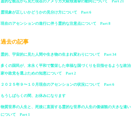
霊的な観点から見た現在のアメリカ大統領選挙の動向について Part 21
霊現象が正しいかどうかの見分け方について Part 6
現在のアセンションの進行に伴う霊的な注意点について Part 8
過去の記事
霊的、宇宙的に見た人間や生き物の生まれ変わりについて Part 34
多くの国民が、末永く平和で繁栄した幸福な国づくりを目指せるような政治
家や政党を選ぶための知恵について Part 2
２０２５年９〜１０月現在のアセンションの状況について Part 6
もうしばらくの間、お休みになります
物質世界の人生と、死後に直面する霊的な世界の人生の価値観の大きな違い
について Part 1