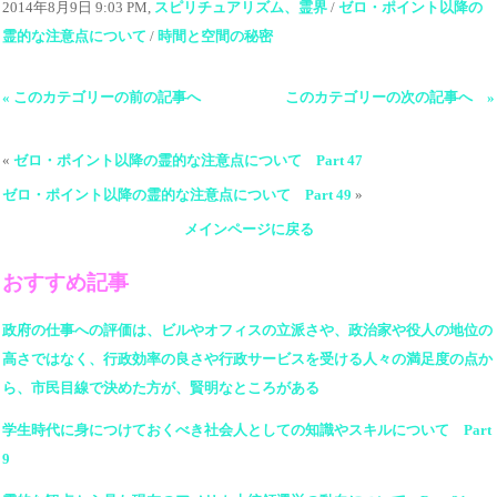
2014年8月9日 9:03 PM,
スピリチュアリズム、霊界
/
ゼロ・ポイント以降の
霊的な注意点について
/
時間と空間の秘密
« このカテゴリーの前の記事へ
このカテゴリーの次の記事へ »
«
ゼロ・ポイント以降の霊的な注意点について Part 47
ゼロ・ポイント以降の霊的な注意点について Part 49
»
メインページに戻る
おすすめ記事
政府の仕事への評価は、ビルやオフィスの立派さや、政治家や役人の地位の
高さではなく、行政効率の良さや行政サービスを受ける人々の満足度の点か
ら、市民目線で決めた方が、賢明なところがある
学生時代に身につけておくべき社会人としての知識やスキルについて Part
9