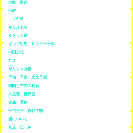
宗教、道徳
仏教
ユダヤ教
キリスト教
イスラム教
インド思想、ヒンドゥー教
中国思想
神道
ギリシャ神話
予知、予言、未来予測
時間と空間の秘密
人生観、世界観
健康、医療
宇宙文明、古代文明
愛について
知恵、正しさ