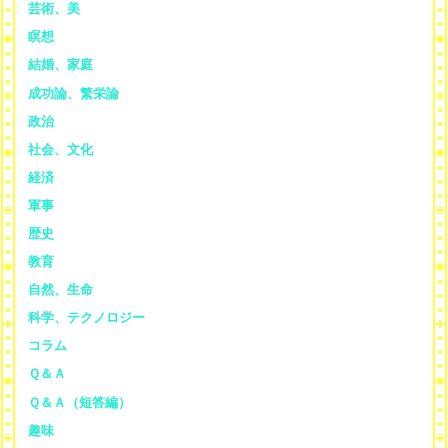
芸術、美
瞑想
結婚、家庭
成功論、繁栄論
政治
社会、文化
経済
軍事
歴史
教育
自然、生命
科学、テクノロジー
コラム
Ｑ＆Ａ
Ｑ＆Ａ（短答編）
趣味