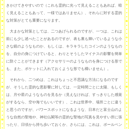
きかけてきやすいので（これも霊的に光って見えることもあれば、暗
く見えることもあって、一様ではありません）、それらに対する霊的
な対策がとても重要になります。
大まかな対策としては、二つあげられるのですが、一つは、これは
前にも少し述べたことがあるのですが、表も裏も輝いているような小
さな鏡のようなものか、もしくは、キラキラしたコインのようなもの
を、自分の身につけていると、わりとそうしたマイナスの影響を簡単
に防ぐことができます（アクセサリーのようなものを身につける形で
も、また、ポケットに入れておくような形でも構いません）。
それから、二つめは、これはちょっと不思議な方法になるのです
が、そうした霊的な悪影響に対しては、一定時間ごとに太陽、もしく
は、月や星のようなものを見るか（見えなければ、すっきりした感覚
がするなら、空や海でもいいです）、これは世界中、場所ごとに違う
と思うのですが、パワースポットになるような、日本だと富士山のよ
うな自然の聖地や、神社仏閣等の霊的な聖地の写真を見やすい所に張
ったり、日頃から持ち歩いておくか、さらには、これは、ボールペン