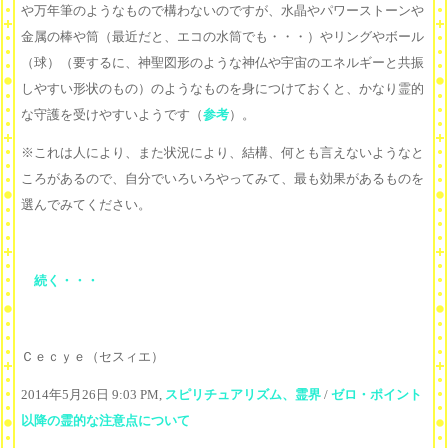
や万年筆のようなもので構わないのですが、水晶やパワーストーンや
金属の棒や筒（最近だと、エコの水筒でも・・・）やリングやボール
（球）（要するに、神聖図形のような神仏や宇宙のエネルギーと共振
しやすい形状のもの）のようなものを身につけておくと、かなり霊的
な守護を受けやすいようです（
参考
）。
※これは人により、また状況により、結構、何とも言えないようなと
ころがあるので、自分でいろいろやってみて、最も効果があるものを
選んでみてください。
続く・・・
Ｃｅｃｙｅ（セスィエ）
2014年5月26日 9:03 PM,
スピリチュアリズム、霊界
/
ゼロ・ポイント
以降の霊的な注意点について