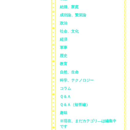
結婚、家庭
成功論、繁栄論
政治
社会、文化
経済
軍事
歴史
教育
自然、生命
科学、テクノロジー
コラム
Ｑ＆Ａ
Ｑ＆Ａ（短答編）
趣味
※現在、まだカテゴリ—は編集中
です