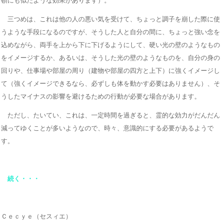
頓にも似たような効果があります）。
三つめは、これは他の人の悪い気を受けて、ちょっと調子を崩した際に使
うような手段になるのですが、そうした人と自分の間に、ちょっと強い念を
込めながら、両手を上から下に下げるようにして、硬い光の壁のようなもの
をイメージするか、あるいは、そうした光の壁のようなものを、自分の身の
回りや、仕事場や部屋の周り（建物や部屋の四方と上下）に強くイメージし
て（強くイメージできるなら、必ずしも体を動かす必要はありません）、そ
うしたマイナスの影響を避けるための行動が必要な場合があります。
ただし、たいてい、これは、一定時間を過ぎると、霊的な効力がだんだん
減ってゆくことが多いようなので、時々、意識的にする必要があるようで
す。
続く・・・
Ｃｅｃｙｅ（セスィエ）