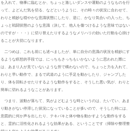
を入れて、物事に臨むとか、ちょっと激しいダンスや運動のようなものを行
って、よどんだ気を切る、などというように、その時々の状況に合わせて、
わりと精妙な穏やかな意識状態にしたり、逆に、かなり気合いの入った、ち
ょっと戦闘状態のような意識（決して、他人を傷つけるような意味ではない
のですが・・・）に切り替えたりするようなメリハリの効いた行動を心掛け
ることが大切になります。
二つめは、これも前にも述べましたが、単に自分の意識の状況を精妙にす
るような瞑想的手段では、にっちもさっちもいかないように思われた際に
は、あまり人が見ていないような所で構わないので、ちょっと力を入れて、
わりと早い動作で、まるで武道のように手足を動かしたり、ジャンプした
り、体を回転させたりするような動作をすると、そうした悪い気が、わりと
簡単に切れるようなことがあります。
つまり、波動が落ちて、気がよどむような時というのは、たいてい、あま
り動きがない停滞した状況になっていることが多いので、そうした時には、
意図的に何か声を出したり、テキパキと体や物を動かすような動作をする
と、霊的に活性化されるような効果がある、ということです（掃除や整理整