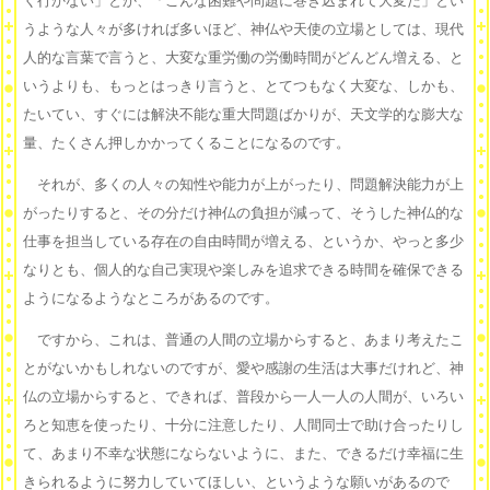
く行かない」とか、「こんな困難や問題に巻き込まれて大変だ」とい
うような人々が多ければ多いほど、神仏や天使の立場としては、現代
人的な言葉で言うと、大変な重労働の労働時間がどんどん増える、と
いうよりも、もっとはっきり言うと、とてつもなく大変な、しかも、
たいてい、すぐには解決不能な重大問題ばかりが、天文学的な膨大な
量、たくさん押しかかってくることになるのです。
それが、多くの人々の知性や能力が上がったり、問題解決能力が上
がったりすると、その分だけ神仏の負担が減って、そうした神仏的な
仕事を担当している存在の自由時間が増える、というか、やっと多少
なりとも、個人的な自己実現や楽しみを追求できる時間を確保できる
ようになるようなところがあるのです。
ですから、これは、普通の人間の立場からすると、あまり考えたこ
とがないかもしれないのですが、愛や感謝の生活は大事だけれど、神
仏の立場からすると、できれば、普段から一人一人の人間が、いろい
ろと知恵を使ったり、十分に注意したり、人間同士で助け合ったりし
て、あまり不幸な状態にならないように、また、できるだけ幸福に生
きられるように努力していてほしい、というような願いがあるので