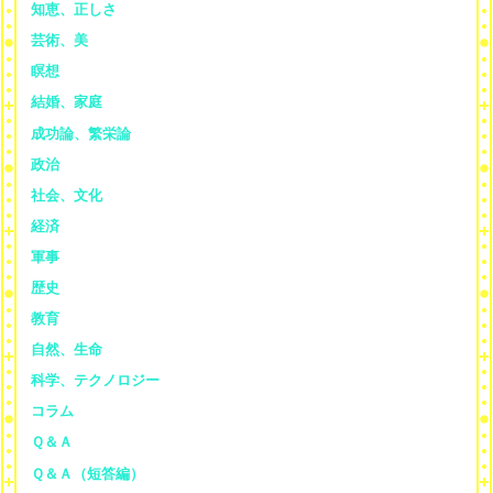
知恵、正しさ
芸術、美
瞑想
結婚、家庭
成功論、繁栄論
政治
社会、文化
経済
軍事
歴史
教育
自然、生命
科学、テクノロジー
コラム
Ｑ＆Ａ
Ｑ＆Ａ（短答編）