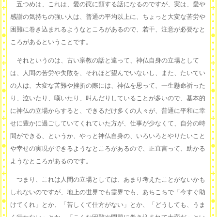
五つめは、これは、愛の罠に類する話になるのですが、実は、愛や
感謝の気持ちの強い人は、普通の平均以上に、ちょっと大変な苦労や
困難に巻き込まれるようなところがあるので、若干、注意が必要なと
ころがあるということです。
それというのは、古い宗教の話と違って、神仏自身の立場として
は、人間の苦労や失敗を、それほど望んでいないし、また、たいてい
の人は、大変な苦難や挫折の際には、神仏を思って、一生懸命祈った
り、泣いたり、嘆いたり、叫んだりしていることが多いので、基本的
に神仏の立場からすると、できるだけ多くの人々が、普通に平和に幸
せに豊かに過ごしていてくれていた方が、仕事が少なくて、自分の時
間ができる、というか、やっと神仏自身の、いろいろとやりたいこと
や幸せの実現ができるようなところがあるので、正直言って、助かる
ようなところがあるのです。
つまり、これは人間の立場としては、あまり考えたことがないかも
しれないのですが、地上の世界でも霊界でも、あちこちで「今すぐ助
けてくれ」とか、「苦しくて仕方がない」とか、「どうしても、うま