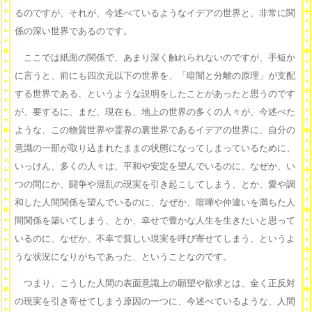
るのですが、それが、今述べているようなイデアの世界と、非常に関
係の深い世界であるのです。
ここでは紙面の関係で、あまり深く触れられないのですが、手短か
に言うと、前にも四次元以下の世界を、「暗闇と分離の原理」が支配
する世界である、というような説明をしたことがあったと思うのです
が、要するに、まだ、現在も、地上の世界の多くの人々が、今述べた
ような、この物質世界や霊界の裏世界であるイデアの世界に、自分の
意識の一部が取り込まれたままの状態になってしまっているために、
いっけん、多くの人々は、平和や安定を望んでいるのに、なぜか、い
つの間にか、闘争や混乱の現実を引き起こしてしまう、とか、愛や調
和した人間関係を望んでいるのに、なぜか、喧嘩や仲違いを満ちた人
間関係を築いてしまう、とか、幸せで豊かな人生を生きたいと思って
いるのに、なぜか、不幸で貧しい現実を呼び寄せてしまう、というよ
うな状況になりがちであった、ということなのです。
つまり、こうした人間の表面意識上の願望や欲求とは、全く正反対
の現実を引き寄せてしまう原因の一つに、今述べているような、人間