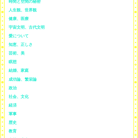
時間と空間の秘密
人生観、世界観
健康、医療
宇宙文明、古代文明
愛について
知恵、正しさ
芸術、美
瞑想
結婚、家庭
成功論、繁栄論
政治
社会、文化
経済
軍事
歴史
教育