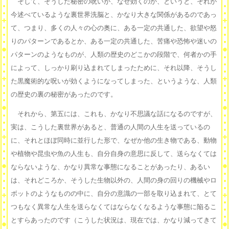
そして、そうした秘密の呪いが、なぜ効くのか、というと、それが
今述べているような裏世界洗脳と、かなり大きな関係があるのであっ
て、つまり、多くの人々の心の奥に、ある一定の共通した、欲望や怒
りのパターンであるとか、ある一定の共通した、苦痛や恐怖や迷いの
パターンのようなものが、人類の歴史のどこかの段階で、何者かの手
によって、しっかり刷り込まれてしまったために、それ以降、そうし
た黒魔術的な呪いが効くようになってしまった、というような、人類
の歴史の裏の秘密があったのです。
それから、第五には、これも、かなり不思議な話になるのですが、
実は、こうした裏世界があると、普通の人間の人生を送っているの
に、それとほぼ同時に並行した形で、なぜか他の生き物である、動物
や植物や昆虫や魚の人生も、自分自身の意思に反して、送らなくては
ならないような、かなり異常な事態になることがあったり、あるい
は、それどころか、そうした生物以外の、人間の身の回りの機械やロ
ボットのようなものの中に、自分の意識の一部を取り込まれて、とて
つもなく異常な人生を送らなくてはならなくなるような事態に陥るこ
とすらあったのです（こうした状況は、現在では、かなり減ってきて