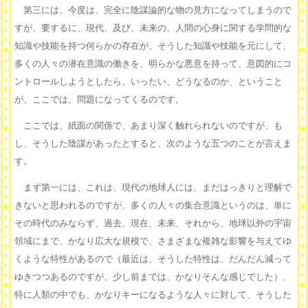
第三には、今度は、完全に陰謀論的な物の見方になってしまうので
すが、要するに、現代、及び、未来の、人間の心身に関する学問的な
知識や技能を持つ何らかの存在が、そうした知識や技能を元にして、
多くの人々の潜在意識の働きを、明らかな悪意を持って、意図的にコ
ントロールしようとしたら、いったい、どうなるのか、ということ
が、ここでは、問題になってくるのです。
ここでは、紙面の関係で、あまり深く触れられないのですが、も
し、そうした陰謀があったとすると、次のような五つのことが言えま
す。
まず第一には、これは、現代の地球人には、まだはっきりと理解で
きないと思われるのですが、多くの人々の集合意識というのは、単に
その時代のみならず、過去、現在、未来、それから、地球以外の宇宙
領域にまで、かなり広大な規模で、さまざまな複雑な影響を与えてゆ
くような特性があるので（最近は、そうした特性は、だんだん減って
ゆきつつあるのですが、少し前までは、かなりそんな感じでした）、
特に人類の中でも、かなりキーになるような人々に対して、そうした