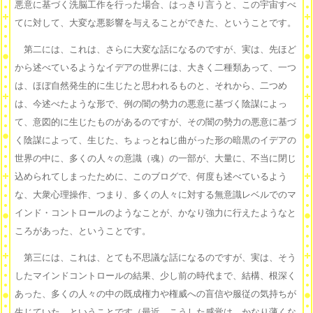
悪意に基づく洗脳工作を行った場合、はっきり言うと、この宇宙すべ
てに対して、大変な悪影響を与えることができた、ということです。
第二には、これは、さらに大変な話になるのですが、実は、先ほど
から述べているようなイデアの世界には、大きく二種類あって、一つ
は、ほぼ自然発生的に生じたと思われるものと、それから、二つめ
は、今述べたような形で、例の闇の勢力の悪意に基づく陰謀によっ
て、意図的に生じたものがあるのですが、その闇の勢力の悪意に基づ
く陰謀によって、生じた、ちょっとねじ曲がった形の暗黒のイデアの
世界の中に、多くの人々の意識（魂）の一部が、大量に、不当に閉じ
込められてしまったために、このブログで、何度も述べているよう
な、大衆心理操作、つまり、多くの人々に対する無意識レベルでのマ
インド・コントロールのようなことが、かなり強力に行えたようなと
ころがあった、ということです。
第三には、これは、とても不思議な話になるのですが、実は、そう
したマインドコントロールの結果、少し前の時代まで、結構、根深く
あった、多くの人々の中の既成権力や権威への盲信や服従の気持ちが
生じていた、ということです（最近、こうした感覚は、かなり薄くな