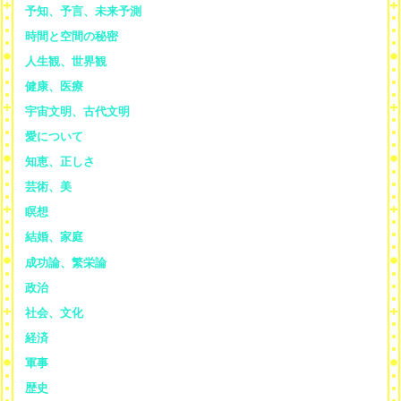
予知、予言、未来予測
時間と空間の秘密
人生観、世界観
健康、医療
宇宙文明、古代文明
愛について
知恵、正しさ
芸術、美
瞑想
結婚、家庭
成功論、繁栄論
政治
社会、文化
経済
軍事
歴史