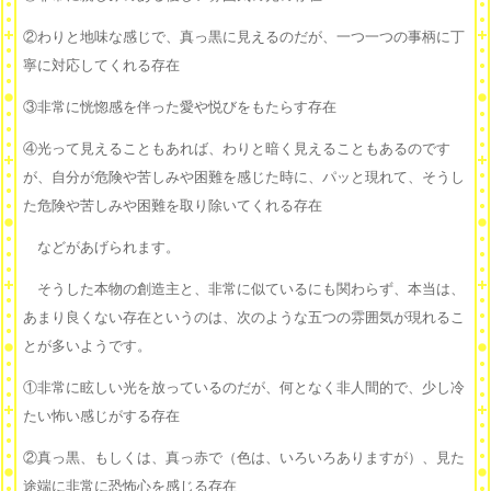
②わりと地味な感じで、真っ黒に見えるのだが、一つ一つの事柄に丁
寧に対応してくれる存在
③非常に恍惚感を伴った愛や悦びをもたらす存在
④光って見えることもあれば、わりと暗く見えることもあるのです
が、自分が危険や苦しみや困難を感じた時に、パッと現れて、そうし
た危険や苦しみや困難を取り除いてくれる存在
などがあげられます。
そうした本物の創造主と、非常に似ているにも関わらず、本当は、
あまり良くない存在というのは、次のような五つの雰囲気が現れるこ
とが多いようです。
①非常に眩しい光を放っているのだが、何となく非人間的で、少し冷
たい怖い感じがする存在
②真っ黒、もしくは、真っ赤で（色は、いろいろありますが）、見た
途端に非常に恐怖心を感じる存在