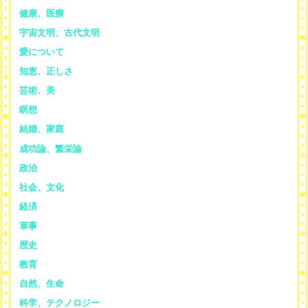
健康、医療
宇宙文明、古代文明
愛について
知恵、正しさ
芸術、美
瞑想
結婚、家庭
成功論、繁栄論
政治
社会、文化
経済
軍事
歴史
教育
自然、生命
科学、テクノロジー