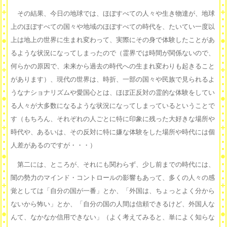
その結果、今日の地球では、ほぼすべての人々や生き物達が、地球
上のほぼすべての国々や地域のほぼすべての時代を、たいてい一度以
上は地上の世界に生まれ変わって、実際にその身で体験したことがあ
るような状況になってしまったので（霊界では時間が関係ないので、
何らかの原因で、未来から過去の時代への生まれ変わりも起きること
があります）、現代の世界は、時折、一部の国々や民族で見られるよ
うなナショナリズムや愛国心とは、ほぼ正反対の霊的な体験をしてい
る人々が大多数になるような状況になってしまっているということで
す（もちろん、それぞれの人ごとに特に印象に残った大好きな場所や
時代や、あるいは、その反対に特に嫌な体験をした場所や時代には個
人差があるのですが・・・）
第二には、ところが、それにも関わらず、少し前までの時代には、
闇の勢力のマインド・コントロールの影響もあって、多くの人々の感
覚としては「自分の国が一番」とか、「外国は、ちょっとよく分から
ないから怖い」とか、「自分の国の人間は信頼できるけど、外国人な
んて、なかなか信用できない」（よく考えてみると、単によく知らな