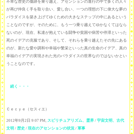
不幸な歴史の傷跡を乗り越え、アセンションの進行の中で多くの人々
が再び仲良く手を取り合い、愛し合い、一つの理想の下に偉大な夢の
パラダイスを築き上げてゆくための大きなステップの中にあるという
ことなのですが、そのために、もう一つ乗り越えてゆかなくてはなら
ないのが、現在、私達が抱えている闘争や貧困や病苦や停滞といった
死のイデアの克服であり、そして、それらを乗り越えたその先にある
のが、新たな愛や調和や幸福や繁栄といった真の生命のイデア、真の
幸福のイデアの実現された光のパラダイスの世界なのではないかとい
うことなのです。
続く・・・
Ｃｅｃｙｅ（セスィエ）
2012年9月2日 9:07 PM,
スピリチュアリズム、霊界
/
宇宙文明、古代
文明
/
歴史
/
現在のアセンションの状況
/
軍事