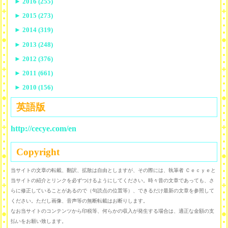
►
2016 (255)
►
2015 (273)
►
2014 (319)
►
2013 (248)
►
2012 (376)
►
2011 (661)
►
2010 (156)
英語版
http://cecye.com/en
Copyright
当サイトの文章の転載、翻訳、拡散は自由としますが、その際には、執筆者 Ｃｅｃｙｅと
当サイトの紹介とリンクを必ずつけるようにしてください。時々昔の文章であっても、さ
らに修正していることがあるので（句読点の位置等）、できるだけ最新の文章を参照して
ください。ただし画像、音声等の無断転載はお断りします。
なお当サイトのコンテンツから印税等、何らかの収入が発生する場合は、適正な金額の支
払いをお願い致します。