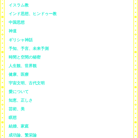
イスラム教
インド思想、ヒンドゥー教
中国思想
神道
ギリシャ神話
予知、予言、未来予測
時間と空間の秘密
人生観、世界観
健康、医療
宇宙文明、古代文明
愛について
知恵、正しさ
芸術、美
瞑想
結婚、家庭
成功論、繁栄論