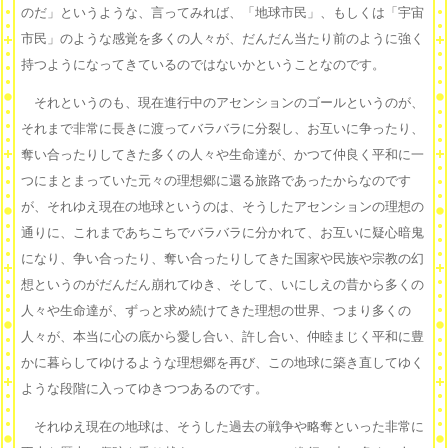
のだ」というような、言ってみれば、「地球市民」、もしくは「宇宙
市民」のような感覚を多くの人々が、だんだん当たり前のように強く
持つようになってきているのではないかということなのです。
それというのも、現在進行中のアセンションのゴールというのが、
それまで非常に長きに渡ってバラバラに分裂し、お互いに争ったり、
奪い合ったりしてきた多くの人々や生命達が、かつて仲良く平和に一
つにまとまっていた元々の理想郷に還る旅路であったからなのです
が、それゆえ現在の地球というのは、そうしたアセンションの理想の
通りに、これまであちこちでバラバラに分かれて、お互いに疑心暗鬼
になり、争い合ったり、奪い合ったりしてきた国家や民族や宗教の幻
想というのがだんだん崩れてゆき、そして、いにしえの昔から多くの
人々や生命達が、ずっと求め続けてきた理想の世界、つまり多くの
人々が、本当に心の底から愛し合い、許し合い、仲睦まじく平和に豊
かに暮らしてゆけるような理想郷を再び、この地球に築き直してゆく
ような段階に入ってゆきつつあるのです。
それゆえ現在の地球は、そうした過去の戦争や略奪といった非常に