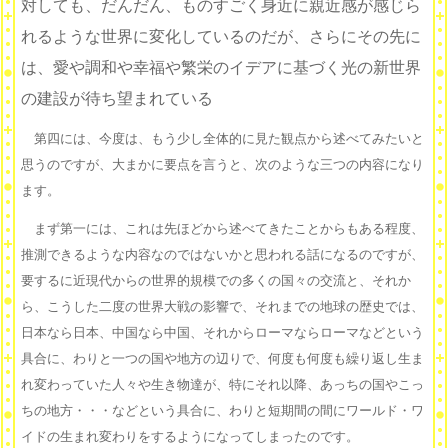
対しても、だんだん、ものすごく身近に親近感が感じら
れるような世界に変化しているのだが、さらにその先に
は、愛や調和や幸福や繁栄のイデアに基づく光の新世界
の建設が待ち望まれている
第四には、今度は、もう少し全体的に見た観点から述べてみたいと
思うのですが、大まかに要点を言うと、次のような三つの内容になり
ます。
まず第一には、これは先ほどから述べてきたことからもある程度、
推測できるような内容なのではないかと思われる話になるのですが、
要するに近現代からの世界的規模での多くの国々の交流と、それか
ら、こうした二度の世界大戦の影響で、それまでの地球の歴史では、
日本なら日本、中国なら中国、それからローマならローマなどという
具合に、わりと一つの国や地方の辺りで、何度も何度も繰り返し生ま
れ変わっていた人々や生き物達が、特にそれ以降、あっちの国やこっ
ちの地方・・・などという具合に、わりと短期間の間にワールド・ワ
イドの生まれ変わりをするようになってしまったのです。