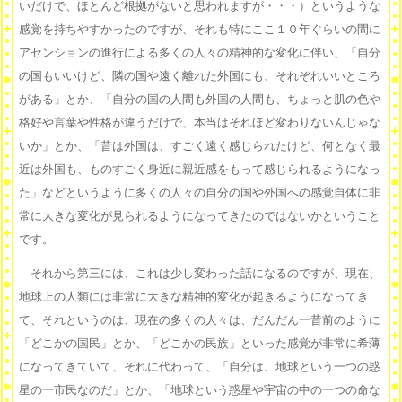
いだけで、ほとんど根拠がないと思われますが・・・）というような
感覚を持ちやすかったのですが、それも特にここ１０年ぐらいの間に
アセンションの進行による多くの人々の精神的な変化に伴い、「自分
の国もいいけど、隣の国や遠く離れた外国にも、それぞれいいところ
がある」とか、「自分の国の人間も外国の人間も、ちょっと肌の色や
格好や言葉や性格が違うだけで、本当はそれほど変わりないんじゃな
いか」とか、「昔は外国は、すごく遠く感じられたけど、何となく最
近は外国も、ものすごく身近に親近感をもって感じられるようになっ
た」などというように多くの人々の自分の国や外国への感覚自体に非
常に大きな変化が見られるようになってきたのではないかということ
です。
それから第三には、これは少し変わった話になるのですが、現在、
地球上の人類には非常に大きな精神的変化が起きるようになってき
て、それというのは、現在の多くの人々は、だんだん一昔前のように
「どこかの国民」とか、「どこかの民族」といった感覚が非常に希薄
になってきていて、それに代わって、「自分は、地球という一つの惑
星の一市民なのだ」とか、「地球という惑星や宇宙の中の一つの命な