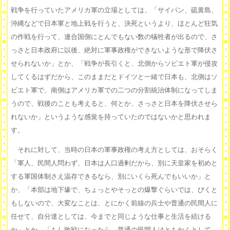
戦争を行っていたアメリカ軍の立場としては、「サイパン、硫黄島、
沖縄などで日本軍と地上戦を行うと、決死というより、ほとんど狂気
の作戦を行って、連合国側にとんでもない数の犠牲者が出るので、さ
っさと日本政府に以後、絶対に軍事政権ができないような形で降伏さ
せられないか」とか、「戦争が長引くと、北側からソビエト軍が侵攻
してくるはずだから、このままだとドイツと一緒で日本も、北側はソ
ビエト軍で、南側はアメリカ軍での二つの分割統治体制になってしま
うので、戦後のことも考えると、何とか、さっさと日本を降伏させら
れないか」というような感覚を持っていたのではないかと思われま
す。
それに対して、当時の日本の軍事政権の考え方としては、おそらく
「軍人、民間人問わず、日本は人口過剰だから、別に天皇家を初めと
する軍国体制さえ温存できるなら、別にいくら死んでもいいか」と
か、「本部は地下壕で、ちょっとやそっとの爆撃ぐらいでは、びくと
もしないので、大変なことは、とにかく前線の兵士や普通の民間人に
任せて、自分達としては、今までと同じような仕事と生活を続ける
か」とか、「もし敗戦になったら、普通の民間人はともかくとして、