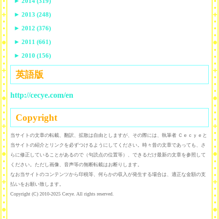
►
2014 (319)
►
2013 (248)
►
2012 (376)
►
2011 (661)
►
2010 (156)
英語版
http://cecye.com/en
Copyright
当サイトの文章の転載、翻訳、拡散は自由としますが、その際には、執筆者 Ｃｅｃｙｅと
当サイトの紹介とリンクを必ずつけるようにしてください。時々昔の文章であっても、さ
らに修正していることがあるので（句読点の位置等）、できるだけ最新の文章を参照して
ください。ただし画像、音声等の無断転載はお断りします。
なお当サイトのコンテンツから印税等、何らかの収入が発生する場合は、適正な金額の支
払いをお願い致します。
Copyright (C) 2010-2025 Cecye. All rights reserved.