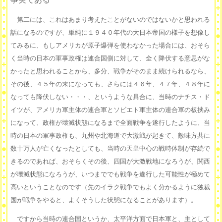
第二には、これはあまり考えたことがないのではないかと思われる
話になるのですが、単純に１９４０年代の大日本帝国の様子を想像し
てみるに、もしアメリカが原子爆弾を使わなかった場合には、おそら
く当時の日本の軍事政権は連合国側に対して、全く降伏する意思がな
かったと思われることから、多分、戦争がそのまま続けられるなら、
その後、４５年の末になっても、さらには４６年、４７年、４８年に
なっても降伏しない・・・、というような具合に、当時のナチス・ド
イツが、アメリカ軍主体の連合軍とソビエト軍主体の連合軍の板挟み
になって、政権が壊滅状態になるまで全面戦争を遂行したように、当
時の日本の軍事政権も、九州や北海道で大激戦が起きて、敵味方共に
数十万人が亡くなったとしても、当時の天皇中心の戦時体制が存続で
きるのであれば、おそらくその後、四国が大激戦地になろうが、関西
が壊滅状態になろうが、いつまででも戦争を遂行した可能性が極めて
高いということなのです（先のイラク戦争でもよく分かるように独裁
国が戦争をやると、よくそうした状態になることがあります）。
ですから当時の連合国というか、太平洋方面で日本軍と、主として