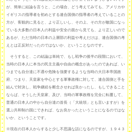
が、簡単に結論を言うと、この場合、どう考えてみても、アメリカや
イギリスの指導者を初めとする連合国側の指導者の考えていることの
方が、客観的に見ると、より正しいし、その上、その方が敵国になっ
ている大多数の日本人の利益や安全の面から見ても、より正しいので
あるが、ただ当時の日本の上層部の利益や考えだけは、連合国側の考
えとは正反対だったのではないか、ということなのです。
そうすると、この結論は単純で、もし戦争の後半の段階において、
当時の日本人に本当の民主主義や自由の概念があったのであれば、い
つまでも自分達に不遇や危険を強要するような当時の大日本帝国政
府、つまり、天皇家を中心とする軍事政権に対して、連合国側と手を
結んで対決し、戦争継続を断念させれば良かったし、もしできること
ならば、そうした天皇家、及び、当時の軍事政権を完全に転覆して、
普通の日本人の中から自分達の首長（「大統領」とも言いますが）を
選ぶ共和制の国にできれば、なお良かったということになるのではな
いか、ということです。
※現在の日本人からすると少し不思議な話になるのですが、１９４３