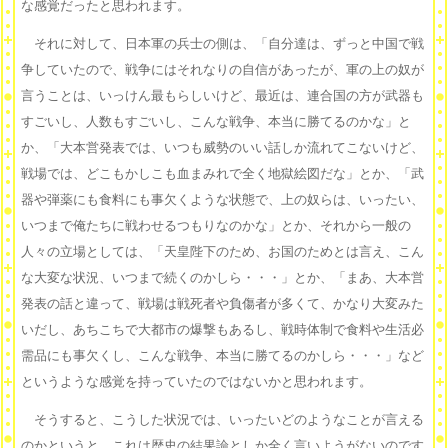
な感覚だったと思われます。
それに対して、日本軍の兵士の側は、「自分達は、ずっと中国で戦
争していたので、戦争にはそれなりの自信があったが、軍の上の奴が
言うことは、いっけん最もらしいけど、最近は、連合国の方が武器も
すごいし、人数もすごいし、こんな戦争、本当に勝てるのかな」と
か、「大本営発表では、いつも威勢のいい話しか流れてこないけど、
戦場では、どこもかしこも血まみれで全く地獄絵図だな」とか、「武
器や弾薬にも食料にも事欠くような状態で、上の奴らは、いったい、
いつまで俺たちに戦わせるつもりなのかな」とか、それから一般の
人々の立場としては、「天皇陛下のため、お国のためとは言え、こん
な大変な状況、いつまで続くのかしら・・・」とか、「まあ、大本営
発表の話と違って、戦場は戦死者や負傷者が多くて、かなり大変みた
いだし、あちこちで大都市の爆撃もあるし、戦時体制で食料や生活必
需品にも事欠くし、こんな戦争、本当に勝てるのかしら・・・」など
というような感覚を持っていたのではないかと思われます。
そうすると、こうした状況では、いったいどのようなことが言える
のかというと、これは歴史の結果論としか全く言いようがないのです