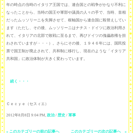
年の時点の当時のイタリア王国では、連合国との戦争がかなり不利に
なったことから、当時の国王や軍部や議員の人々の手で、当時、首相
だったムッソリーニを失脚させて、枢軸国から連合国に鞍替えしてい
ます（ただし、その後、ムッソリーニはナチス・ドイツに政治利用さ
れて、イタリアの北部で敗戦に至るまで、再びドイツの傀儡政権を担
わされていますが・・・）。さらにその後、１９４６年には、国民投
票で国王制が廃止されて、共和制に移行し、現在のような「イタリア
共和国」に政治体制が大きく変わっています。
続く・・・
Ｃｅｃｙｅ（セスィエ）
2012年8月8日 9:04 PM,
政治
/
歴史
/
軍事
« このカテゴリーの前の記事へ
このカテゴリーの次の記事へ »