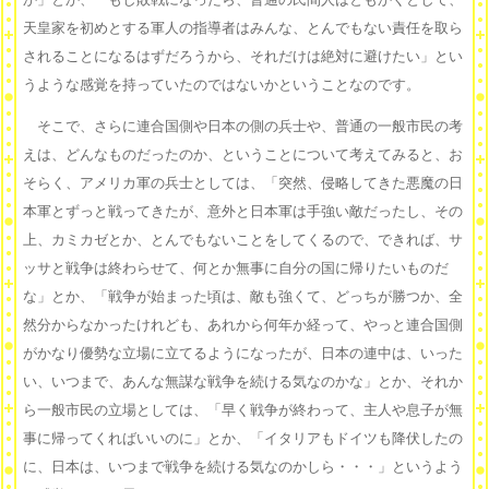
天皇家を初めとする軍人の指導者はみんな、とんでもない責任を取ら
されることになるはずだろうから、それだけは絶対に避けたい」とい
うような感覚を持っていたのではないかということなのです。
そこで、さらに連合国側や日本の側の兵士や、普通の一般市民の考
えは、どんなものだったのか、ということについて考えてみると、お
そらく、アメリカ軍の兵士としては、「突然、侵略してきた悪魔の日
本軍とずっと戦ってきたが、意外と日本軍は手強い敵だったし、その
上、カミカゼとか、とんでもないことをしてくるので、できれば、サ
ッサと戦争は終わらせて、何とか無事に自分の国に帰りたいものだ
な」とか、「戦争が始まった頃は、敵も強くて、どっちが勝つか、全
然分からなかったけれども、あれから何年か経って、やっと連合国側
がかなり優勢な立場に立てるようになったが、日本の連中は、いった
い、いつまで、あんな無謀な戦争を続ける気なのかな」とか、それか
ら一般市民の立場としては、「早く戦争が終わって、主人や息子が無
事に帰ってくればいいのに」とか、「イタリアもドイツも降伏したの
に、日本は、いつまで戦争を続ける気なのかしら・・・」というよう