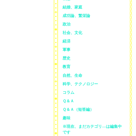
結婚、家庭
成功論、繁栄論
政治
社会、文化
経済
軍事
歴史
教育
自然、生命
科学、テクノロジー
コラム
Ｑ＆Ａ
Ｑ＆Ａ（短答編）
趣味
※現在、まだカテゴリ—は編集中
です