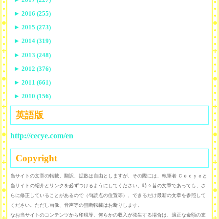
►
2016 (255)
►
2015 (273)
►
2014 (319)
►
2013 (248)
►
2012 (376)
►
2011 (661)
►
2010 (156)
英語版
http://cecye.com/en
Copyright
当サイトの文章の転載、翻訳、拡散は自由としますが、その際には、執筆者 Ｃｅｃｙｅと
当サイトの紹介とリンクを必ずつけるようにしてください。時々昔の文章であっても、さ
らに修正していることがあるので（句読点の位置等）、できるだけ最新の文章を参照して
ください。ただし画像、音声等の無断転載はお断りします。
なお当サイトのコンテンツから印税等、何らかの収入が発生する場合は、適正な金額の支