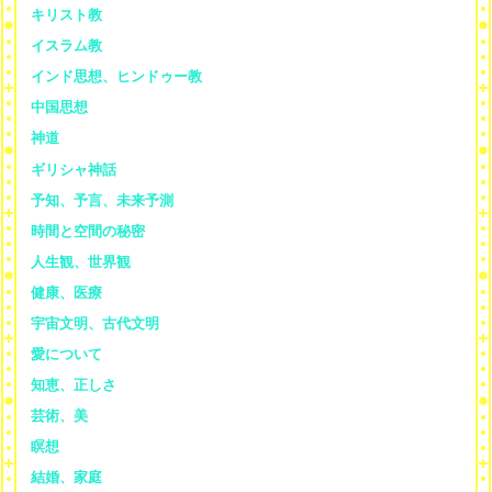
キリスト教
イスラム教
インド思想、ヒンドゥー教
中国思想
神道
ギリシャ神話
予知、予言、未来予測
時間と空間の秘密
人生観、世界観
健康、医療
宇宙文明、古代文明
愛について
知恵、正しさ
芸術、美
瞑想
結婚、家庭