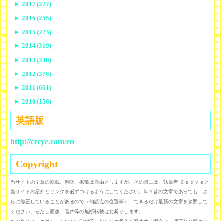
►
2017 (227)
►
2016 (255)
►
2015 (273)
►
2014 (319)
►
2013 (248)
►
2012 (376)
►
2011 (661)
►
2010 (156)
英語版
http://cecye.com/en
Copyright
当サイトの文章の転載、翻訳、拡散は自由としますが、その際には、執筆者 Ｃｅｃｙｅと
当サイトの紹介とリンクを必ずつけるようにしてください。時々昔の文章であっても、さ
らに修正していることがあるので（句読点の位置等）、できるだけ最新の文章を参照して
ください。ただし画像、音声等の無断転載はお断りします。