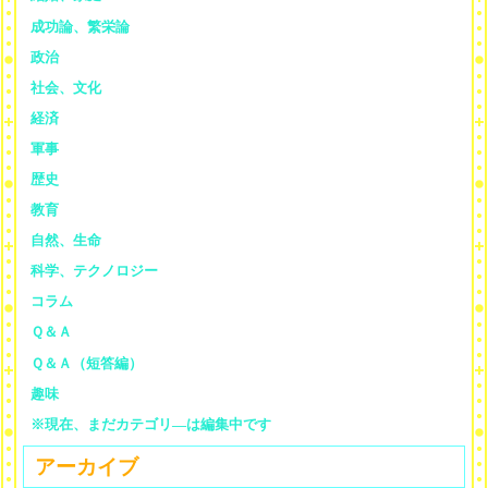
成功論、繁栄論
政治
社会、文化
経済
軍事
歴史
教育
自然、生命
科学、テクノロジー
コラム
Ｑ＆Ａ
Ｑ＆Ａ（短答編）
趣味
※現在、まだカテゴリ—は編集中です
アーカイブ