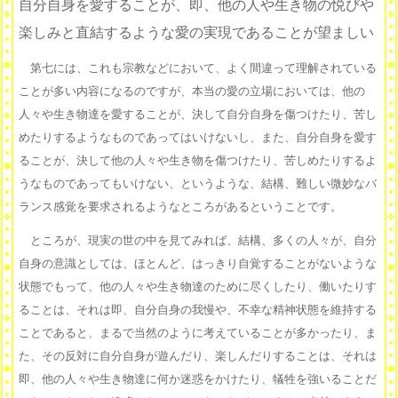
自分自身を愛することが、即、他の人や生き物の悦びや
楽しみと直結するような愛の実現であることが望ましい
第七には、これも宗教などにおいて、よく間違って理解されている
ことが多い内容になるのですが、本当の愛の立場においては、他の
人々や生き物達を愛することが、決して自分自身を傷つけたり、苦し
めたりするようなものであってはいけないし、また、自分自身を愛す
ることが、決して他の人々や生き物を傷つけたり、苦しめたりするよ
うなものであってもいけない、というような、結構、難しい微妙なバ
ランス感覚を要求されるようなところがあるということです。
ところが、現実の世の中を見てみれば、結構、多くの人々が、自分
自身の意識としては、ほとんど、はっきり自覚することがないような
状態でもって、他の人々や生き物達のために尽くしたり、働いたりす
ることは、それは即、自分自身の我慢や、不幸な精神状態を維持する
ことであると、まるで当然のように考えていることが多かったり、ま
た、その反対に自分自身が遊んだり、楽しんだりすることは、それは
即、他の人々や生き物達に何か迷惑をかけたり、犠牲を強いることだ