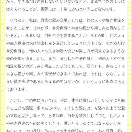
から、できるだけ遠慮しないといけないなどと、まるで当然のように
考えていることが、実際には、非常に多いということなのです。
それゆえ、私は、真実の愛の立場としては、他の人々や生き物達を
愛することが、それが即、自分自身の本当の悦びや楽しみと直結して
いるとか、あるいは、自分自身を愛することが、それが即、他の人々
や生き物達の悦びや楽しみを直結しているというような、できるだけ
自分自身と、他の人々や生き物達の悦びや楽しみが両立できるような
愛の実現が望ましいし、また、そうした自分自身と、他の人々や生き
物達の悦びや楽しみが両立した状態でもって、双方とも、さらにより
大きな悦びや楽しみの実現ができるのであれば、それは、さらにより
良い愛の実現であると言えるのではないか、というように率直に考え
ております。
ただし、世の中においては、時に、非常に厳しい苦しい状況に直面
することも実際、多々あるので、そうした際には、今述べたような愛
の立場とは少し違って、ある程度、自分を犠牲にしてでも、他の人々
や生き物達のために尽くしたり、働いたりしなくてはならないとか、
あるいは、その反対に他の人々や生き物達のことは、ある程度、気に