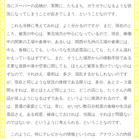
当にスーパーの品物が、実際に、たちまち、ガラガラになるような状
況になってしまうことが起きてしまう、ということなのです。
これも冷静に考えてみれば、よく分かるのですが、まだ、現在のと
ころ、被害の中心は、東北地方が中心になっているので、現在、稼働
中の関東の工場や倉庫や、あるいは、関西や九州の工場や倉庫には、
今も、食糧にしても、いろいろな生活必需品にしても、たくさん溢れ
かえっているはずですし、また、そうした場所からの移動手段である
主要な道路や港や空港に関しても、ほとんど被害を受けていないのは
ずなので、それゆえ、最初は、多少、混乱するかもしれないのです
が、現在と同じような状況の推移である限りは、多分、あと２～３週
間もすれば、前とほとんど同じように、どこの店にも、たくさんの商
品が並ぶようになるはずである、というように推測されるので、要
は、普通の家庭としては、常に、せいぜい数日分程度の食糧や生活必
需品さえ、ある程度、確保しておければ、当面は、それほど問題ない
のではないか、というように考えられる、ということなのです。
このように、特にテレビからの情報というのは、アナウンスの内容