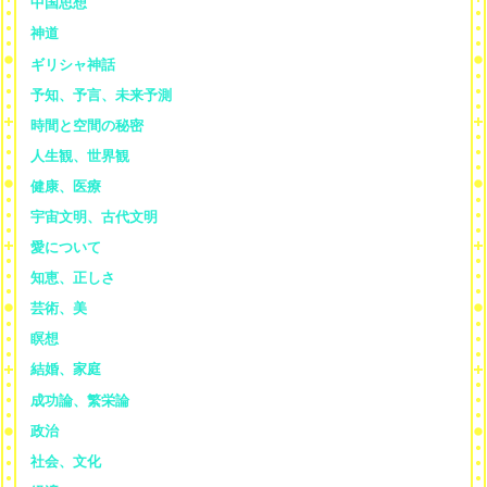
中国思想
神道
ギリシャ神話
予知、予言、未来予測
時間と空間の秘密
人生観、世界観
健康、医療
宇宙文明、古代文明
愛について
知恵、正しさ
芸術、美
瞑想
結婚、家庭
成功論、繁栄論
政治
社会、文化