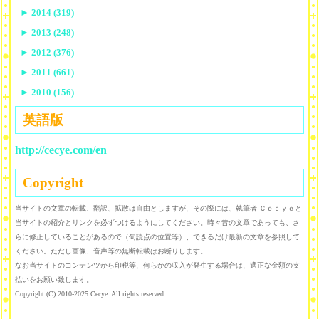
►
2014 (319)
►
2013 (248)
►
2012 (376)
►
2011 (661)
►
2010 (156)
英語版
http://cecye.com/en
Copyright
当サイトの文章の転載、翻訳、拡散は自由としますが、その際には、執筆者 Ｃｅｃｙｅと
当サイトの紹介とリンクを必ずつけるようにしてください。時々昔の文章であっても、さ
らに修正していることがあるので（句読点の位置等）、できるだけ最新の文章を参照して
ください。ただし画像、音声等の無断転載はお断りします。
なお当サイトのコンテンツから印税等、何らかの収入が発生する場合は、適正な金額の支
払いをお願い致します。
Copyright (C) 2010-2025 Cecye. All rights reserved.