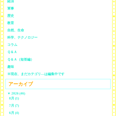
経済
軍事
歴史
教育
自然、生命
科学、テクノロジー
コラム
Ｑ＆Ａ
Ｑ＆Ａ（短答編）
趣味
※現在、まだカテゴリ—は編集中です
アーカイブ
▼
2026 (46)
8月 (1)
7月 (7)
6月 (4)