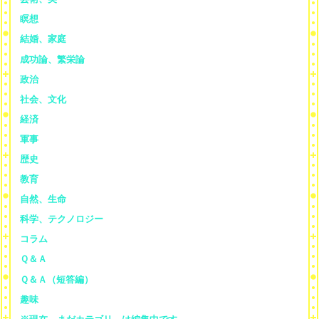
瞑想
結婚、家庭
成功論、繁栄論
政治
社会、文化
経済
軍事
歴史
教育
自然、生命
科学、テクノロジー
コラム
Ｑ＆Ａ
Ｑ＆Ａ（短答編）
趣味