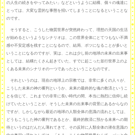
の人生の続きをやってみたい」などというように結構、個々の魂達に
とっては、大変な霊的な事態を招いてしまうことになるということな
のです。
そうすると、こうした物質世界が突然終わって、理想の天国の生活
が始めるというようなシナリオは、この世界全体にとてつもない不満
感や不安定感を残すことになるので、結局、ボツになることが多いと
いうことになるのですが、実は、これは少し前の地球の未来の出来事
としては、結構たくさん起きていた、すでに起こった並行世界上のよ
くある未来のシナリオの一つであったということなのです。
それというのは、現在の地球上の宗教では、非常に多くの人々が、
こうした未来の神の審判というか、未来の最終的な魂の救済というこ
とを信じて、これまでの非常に長い時代の間、本当に熱烈に信仰し続
けていたということが、そうした未来の出来事の背景にあるからなの
ですが、しかしながら最近の地球の人類全体の意識の流れとしては、
どうもこうした神の審判であるとか、最終的救済に預かる未来への期
待というのはだんだん薄れてきて、その反対に人類全体の潜在意識の