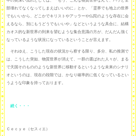
中の奥深い流れとしては、「もう、こんな物質世界なんて、パッと全
部壊れてなくなってしまえばいいのに」とか、「霊界でも地上の世界
でもいいから、どこかでキリストやアッラーや仏陀のような存在に会
えるなら、別にもうどうでもいいや」などというような具合に、結構
カオス的な新世界の到来を望むような集合意識の方が、だんだん強く
なっているような状況になっているということが言えます。
それゆえ、こうした現在の状況から察する限り、多分、私の推測で
は、こうした突如、物質世界が消えて、一群の選ばれた人々が、まる
で天国そのもののような新世界に移動するというような未来のシナリ
オというのは、現在の段階では、かなり確率的に低くなっているとい
うような印象を持っております。
続く・・・
Ｃｅｃｙｅ（セスィエ）