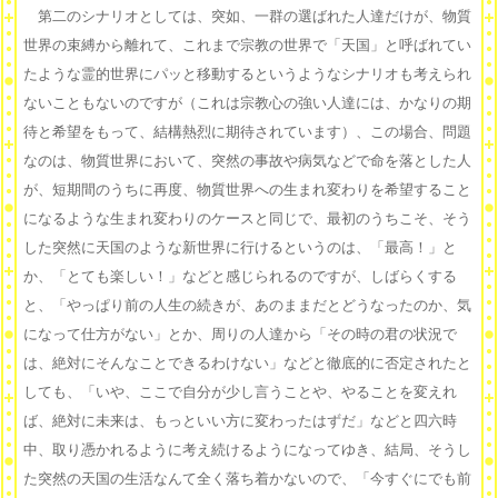
第二のシナリオとしては、突如、一群の選ばれた人達だけが、物質
世界の束縛から離れて、これまで宗教の世界で「天国」と呼ばれてい
たような霊的世界にパッと移動するというようなシナリオも考えられ
ないこともないのですが（これは宗教心の強い人達には、かなりの期
待と希望をもって、結構熱烈に期待されています）、この場合、問題
なのは、物質世界において、突然の事故や病気などで命を落とした人
が、短期間のうちに再度、物質世界への生まれ変わりを希望すること
になるような生まれ変わりのケースと同じで、最初のうちこそ、そう
した突然に天国のような新世界に行けるというのは、「最高！」と
か、「とても楽しい！」などと感じられるのですが、しばらくする
と、「やっぱり前の人生の続きが、あのままだとどうなったのか、気
になって仕方がない」とか、周りの人達から「その時の君の状況で
は、絶対にそんなことできるわけない」などと徹底的に否定されたと
しても、「いや、ここで自分が少し言うことや、やることを変えれ
ば、絶対に未来は、もっといい方に変わったはずだ」などと四六時
中、取り憑かれるように考え続けるようになってゆき、結局、そうし
た突然の天国の生活なんて全く落ち着かないので、「今すぐにでも前