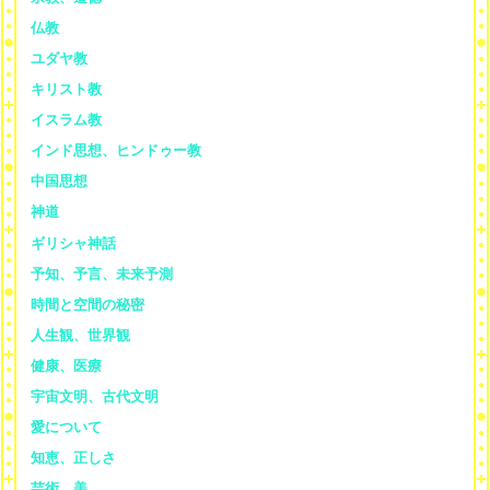
仏教
ユダヤ教
キリスト教
イスラム教
インド思想、ヒンドゥー教
中国思想
神道
ギリシャ神話
予知、予言、未来予測
時間と空間の秘密
人生観、世界観
健康、医療
宇宙文明、古代文明
愛について
知恵、正しさ
芸術、美