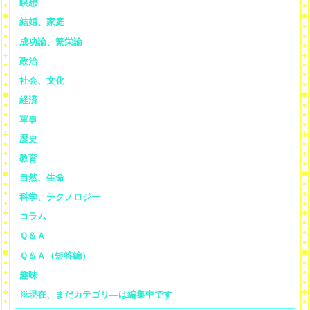
瞑想
結婚、家庭
成功論、繁栄論
政治
社会、文化
経済
軍事
歴史
教育
自然、生命
科学、テクノロジー
コラム
Ｑ＆Ａ
Ｑ＆Ａ（短答編）
趣味
※現在、まだカテゴリ—は編集中です