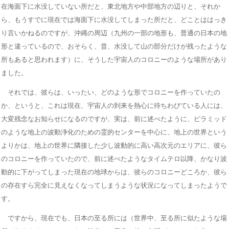
在海面下に水没していない所だと、東北地方や中部地方の辺りと、それか
ら、もうすでに現在では海面下に水没してしまった所だと、どことははっき
り言いかねるのですが、沖縄の周辺（九州の一部の地形も、普通の日本の地
形と違っているので、おそらく、昔、水没して山の部分だけが残ったような
所もあると思われます）に、そうした宇宙人のコロニーのような場所があり
ました。
それでは、彼らは、いったい、どのような形でコロニーを作っていたの
か、というと、これは現在、宇宙人の到来を熱心に待ちわびている人には、
大変残念なお知らせになるのですが、実は、前に述べたように、ピラミッド
のような地上の波動浄化のための霊的センターを中心に、地上の世界という
よりかは、地上の世界に隣接した少し波動的に高い高次元のエリアに、彼ら
のコロニーを作っていたので、前に述べたようなタイムテロ以降、かなり波
動的に下がってしまった現在の地球からは、彼らのコロニーどころか、彼ら
の存在すら完全に見えなくなってしまうような状況になってしまったようで
す。
ですから、現在でも、日本の至る所には（世界中、至る所に似たような場