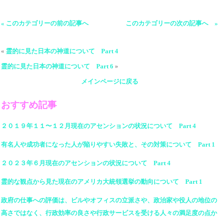
« このカテゴリーの前の記事へ
このカテゴリーの次の記事へ »
«
霊的に見た日本の神道について Part 4
霊的に見た日本の神道について Part 6
»
メインページに戻る
おすすめ記事
２０１９年１１〜１２月現在のアセンションの状況について Part 4
有名人や成功者になった人が陥りやすい失敗と、その対策について Part 1
２０２３年６月現在のアセンションの状況について Part 4
霊的な観点から見た現在のアメリカ大統領選挙の動向について Part 1
政府の仕事への評価は、ビルやオフィスの立派さや、政治家や役人の地位の
高さではなく、行政効率の良さや行政サービスを受ける人々の満足度の点か