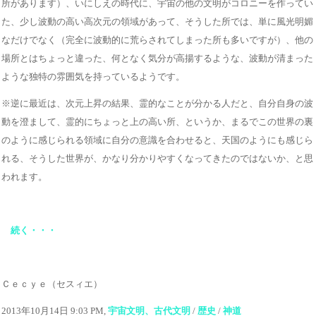
所があります）、いにしえの時代に、宇宙の他の文明がコロニーを作ってい
た、少し波動の高い高次元の領域があって、そうした所では、単に風光明媚
なだけでなく（完全に波動的に荒らされてしまった所も多いですが）、他の
場所とはちょっと違った、何となく気分が高揚するような、波動が清まった
ような独特の雰囲気を持っているようです。
※逆に最近は、次元上昇の結果、霊的なことが分かる人だと、自分自身の波
動を澄まして、霊的にちょっと上の高い所、というか、まるでこの世界の裏
のように感じられる領域に自分の意識を合わせると、天国のようにも感じら
れる、そうした世界が、かなり分かりやすくなってきたのではないか、と思
われます。
続く・・・
Ｃｅｃｙｅ（セスィエ）
2013年10月14日 9:03 PM,
宇宙文明、古代文明
/
歴史
/
神道