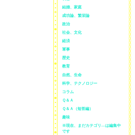
結婚、家庭
成功論、繁栄論
政治
社会、文化
経済
軍事
歴史
教育
自然、生命
科学、テクノロジー
コラム
Ｑ＆Ａ
Ｑ＆Ａ（短答編）
趣味
※現在、まだカテゴリ—は編集中
です