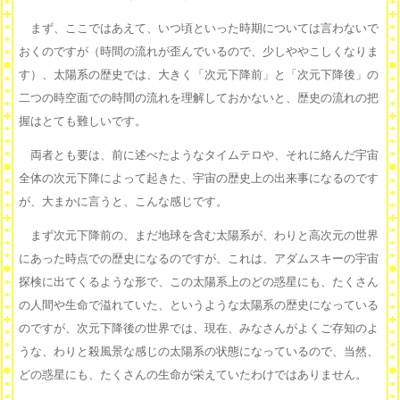
まず、ここではあえて、いつ頃といった時期については言わないで
おくのですが（時間の流れが歪んでいるので、少しややこしくなりま
す）、太陽系の歴史では、大きく「次元下降前」と「次元下降後」の
二つの時空面での時間の流れを理解しておかないと、歴史の流れの把
握はとても難しいです。
両者とも要は、前に述べたようなタイムテロや、それに絡んだ宇宙
全体の次元下降によって起きた、宇宙の歴史上の出来事になるのです
が、大まかに言うと、こんな感じです。
まず次元下降前の、まだ地球を含む太陽系が、わりと高次元の世界
にあった時点での歴史になるのですが、これは、アダムスキーの宇宙
探検に出てくるような形で、この太陽系上のどの惑星にも、たくさん
の人間や生命で溢れていた、というような太陽系の歴史になっている
のですが、次元下降後の世界では、現在、みなさんがよくご存知のよ
うな、わりと殺風景な感じの太陽系の状態になっているので、当然、
どの惑星にも、たくさんの生命が栄えていたわけではありません。