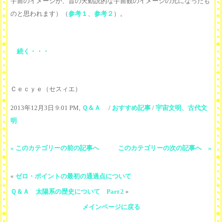
宇宙のイメージが、昔の天動説的な宇宙観のイメージの元になったも
のと思われます）（
参考１
、
参考２
）。
続く・・・
Ｃｅｃｙｅ（セスィエ）
2013年12月3日 9:01 PM,
Ｑ＆Ａ
/
おすすめ記事
/
宇宙文明、古代文
明
« このカテゴリーの前の記事へ
このカテゴリーの次の記事へ »
«
ゼロ・ポイントの最初の通過点について
Ｑ＆Ａ 太陽系の歴史について Part 2
»
メインページに戻る