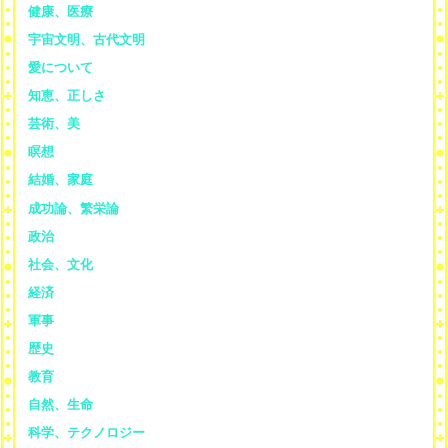
健康、医療
宇宙文明、古代文明
愛について
知恵、正しさ
芸術、美
瞑想
結婚、家庭
成功論、繁栄論
政治
社会、文化
経済
軍事
歴史
教育
自然、生命
科学、テクノロジー