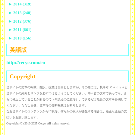
►
2014 (319)
►
2013 (248)
►
2012 (376)
►
2011 (661)
►
2010 (156)
英語版
http://cecye.com/en
Copyright
当サイトの文章の転載、翻訳、拡散は自由としますが、その際には、執筆者 Ｃｅｃｙｅと
当サイトの紹介とリンクを必ずつけるようにしてください。時々昔の文章であっても、さ
らに修正していることがあるので（句読点の位置等）、できるだけ最新の文章を参照して
ください。ただし画像、音声等の無断転載はお断りします。
なお当サイトのコンテンツから印税等、何らかの収入が発生する場合は、適正な金額の支
払いをお願い致します。
Copyright (C) 2010-2025 Cecye. All rights reserved.