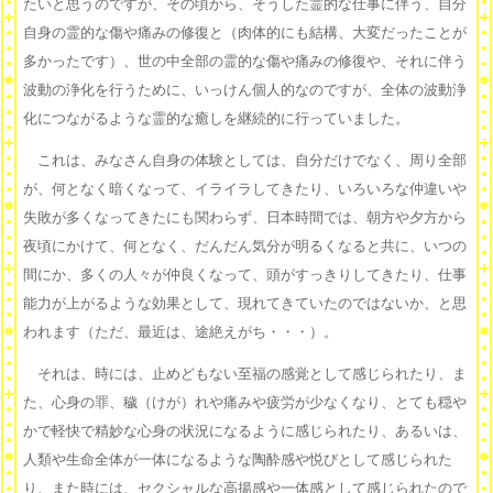
たいと思うのですが、その頃から、そうした霊的な仕事に伴う、自分
自身の霊的な傷や痛みの修復と（肉体的にも結構、大変だったことが
多かったです）、世の中全部の霊的な傷や痛みの修復や、それに伴う
波動の浄化を行うために、いっけん個人的なのですが、全体の波動浄
化につながるような霊的な癒しを継続的に行っていました。
これは、みなさん自身の体験としては、自分だけでなく、周り全部
が、何となく暗くなって、イライラしてきたり、いろいろな仲違いや
失敗が多くなってきたにも関わらず、日本時間では、朝方や夕方から
夜頃にかけて、何となく、だんだん気分が明るくなると共に、いつの
間にか、多くの人々が仲良くなって、頭がすっきりしてきたり、仕事
能力が上がるような効果として、現れてきていたのではないか、と思
われます（ただ、最近は、途絶えがち・・・）。
それは、時には、止めどもない至福の感覚として感じられたり、ま
た、心身の罪、穢（けが）れや痛みや疲労が少なくなり、とても穏や
かで軽快で精妙な心身の状況になるように感じられたり、あるいは、
人類や生命全体が一体になるような陶酔感や悦びとして感じられた
り、また時には、セクシャルな高揚感や一体感として感じられたので