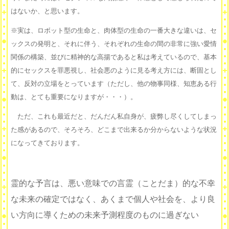
はないか、と思います。
※実は、ロボット型の生命と、肉体型の生命の一番大きな違いは、セ
ックスの発明と、それに伴う、それぞれの生命の間の非常に強い愛情
関係の構築、並びに精神的な高揚であると私は考えているので、基本
的にセックスを罪悪視し、社会悪のように見る考え方には、断固とし
て、反対の立場をとっています（ただし、他の物事同様、知恵ある行
動は、とても重要になりますが・・・）。
ただ、これも最近だと、だんだん私自身が、疲弊し尽くしてしまっ
た感があるので、そろそろ、どこまで出来るか分からないような状況
になってきております。
霊的な予言は、悪い意味での言霊（ことだま）的な不幸
な未来の確定ではなく、あくまで個人や社会を、
より良
い方向に導くための未来予測程度のものに過ぎない