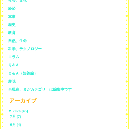
社会、文化
経済
軍事
歴史
教育
自然、生命
科学、テクノロジー
コラム
Ｑ＆Ａ
Ｑ＆Ａ（短答編）
趣味
※現在、まだカテゴリ—は編集中です
アーカイブ
▼
2026 (45)
7月 (7)
6月 (4)