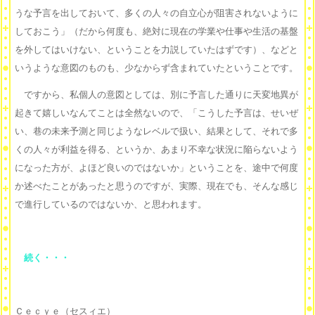
うな予言を出しておいて、多くの人々の自立心が阻害されないように
しておこう」（だから何度も、絶対に現在の学業や仕事や生活の基盤
を外してはいけない、ということを力説していたはずです）、などと
いうような意図のものも、少なからず含まれていたということです。
ですから、私個人の意図としては、別に予言した通りに天変地異が
起きて嬉しいなんてことは全然ないので、「こうした予言は、せいぜ
い、巷の未来予測と同じようなレベルで扱い、結果として、それで多
くの人々が利益を得る、というか、あまり不幸な状況に陥らないよう
になった方が、よほど良いのではないか」ということを、途中で何度
か述べたことがあったと思うのですが、実際、現在でも、そんな感じ
で進行しているのではないか、と思われます。
続く・・・
Ｃｅｃｙｅ（セスィエ）