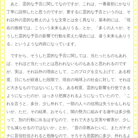
あと、霊的な予言に関してなのですが、これは、一番最初にかなり
丁寧に説明したと思うのですが、要するに霊的な予言というのは、そ
れ以外の霊的な教えのような文章とは全く異なり、基本的には、「現
在の推移では、こういう未来もありうる」とか、「多くの人々が、そ
うした霊的な予言の影響で行動を変えた場合には、違う未来もありう
る」というような内容になっています。
ですから、そうした霊的な予言に関しては、当たったものもあれ
ば、それほど当たったとは思われないものもあると思われるのです
が、実は、それ以外の理由として、このブログを立ち上げて、ある程
度、日にちが経過した段階で、現在の地球上の社会に対して、それほ
ど大きなものではないにしても、ある程度、霊的な影響を行使できる
ようになったのが、はっきり把握されるようになっていたので、「こ
れを言うと、多分、少し外れて、一部の人々の信用は失うかもしれな
いが、ただ、その結果、おそらく、闇の勢力に組みする連中は多少焦
って、別の行動に出るはずなので、それで大きな災害や被害が、少し
でも減らせるのではないか」とか、「昔の宗教みたいに、またガチガ
チに盲信狂信されると危険なので、そろそろ意図的に多少、外れるよ