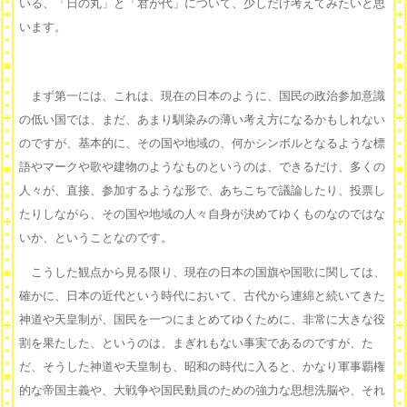
いる、「日の丸」と「君が代」について、少しだけ考えてみたいと思
います。
まず第一には、これは、現在の日本のように、国民の政治参加意識
の低い国では、まだ、あまり馴染みの薄い考え方になるかもしれない
のですが、基本的に、その国や地域の、何かシンボルとなるような標
語やマークや歌や建物のようなものというのは、できるだけ、多くの
人々が、直接、参加するような形で、あちこちで議論したり、投票し
たりしながら、その国や地域の人々自身が決めてゆくものなのではな
いか、ということなのです。
こうした観点から見る限り、現在の日本の国旗や国歌に関しては、
確かに、日本の近代という時代において、古代から連綿と続いてきた
神道や天皇制が、国民を一つにまとめてゆくために、非常に大きな役
割を果たした、というのは、まぎれもない事実であるのですが、た
だ、そうした神道や天皇制も、昭和の時代に入ると、かなり軍事覇権
的な帝国主義や、大戦争や国民動員のための強力な思想洗脳や、それ