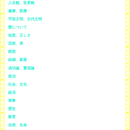
人生観、世界観
健康、医療
宇宙文明、古代文明
愛について
知恵、正しさ
芸術、美
瞑想
結婚、家庭
成功論、繁栄論
政治
社会、文化
経済
軍事
歴史
教育
自然、生命