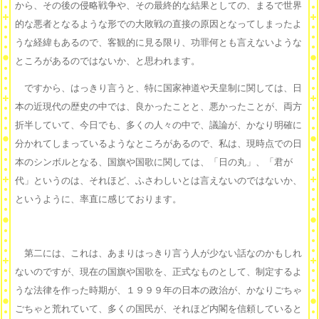
から、その後の侵略戦争や、その最終的な結果としての、まるで世界
的な悪者となるような形での大敗戦の直接の原因となってしまったよ
うな経緯もあるので、客観的に見る限り、功罪何とも言えないような
ところがあるのではないか、と思われます。
ですから、はっきり言うと、特に国家神道や天皇制に関しては、日
本の近現代の歴史の中では、良かったことと、悪かったことが、両方
折半していて、今日でも、多くの人々の中で、議論が、かなり明確に
分かれてしまっているようなところがあるので、私は、現時点での日
本のシンボルとなる、国旗や国歌に関しては、「日の丸」、「君が
代」というのは、それほど、ふさわしいとは言えないのではないか、
というように、率直に感じております。
第二には、これは、あまりはっきり言う人が少ない話なのかもしれ
ないのですが、現在の国旗や国歌を、正式なものとして、制定するよ
うな法律を作った時期が、１９９９年の日本の政治が、かなりごちゃ
ごちゃと荒れていて、多くの国民が、それほど内閣を信頼していると