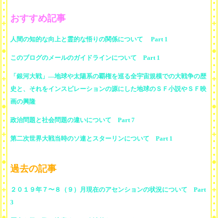
おすすめ記事
人間の知的な向上と霊的な悟りの関係について Part 1
このブログのメールのガイドラインについて Part 1
「銀河大戦」―地球や太陽系の覇権を巡る全宇宙規模での大戦争の歴
史と、それをインスピレーションの源にした地球のＳＦ小説やＳＦ映
画の興隆
政治問題と社会問題の違いについて Part 7
第二次世界大戦当時のソ連とスターリンについて Part 1
過去の記事
２０１９年７〜８（９）月現在のアセンションの状況について Part
3