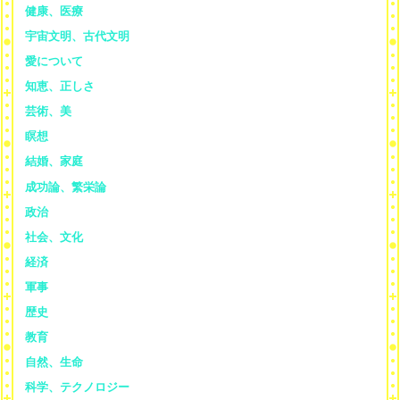
健康、医療
宇宙文明、古代文明
愛について
知恵、正しさ
芸術、美
瞑想
結婚、家庭
成功論、繁栄論
政治
社会、文化
経済
軍事
歴史
教育
自然、生命
科学、テクノロジー