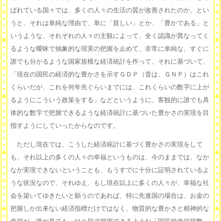
ばれている国々では、多くの人々の生活の質が改善されたのか、とい
うと、それは単純な理由で、単に「貧しい」とか、「豊かである」と
いうような、それぞれの人々の主観によって、全く認識が異なってく
るような曖昧で抽象的な現実の把握を止めて、非常に単純な、すぐに
誰でも分かるような国家規模な経済統計を作って、それに基づいて、
「現在の国民の経済的な豊かさを示すＧＤＰ（昔は、ＧＮＰ）はこれ
くらいだが、これを何年先ぐらいまでには、これくらいの数字に上が
るようにこういう政策をする」などというように、客観的に誰でも具
体的な数字で把握できるような経済統計に基づいた豊かさの実現を目
指すようにしていったからなのです。
ただし現在では、こうした経済統計に基づく豊かさの実現をして
も、それ以上の多くの人々の幸福というものは、今のままでは、なか
なか実現できないということも、もうすでに十分に証明されているよ
うな状況なので、それゆえ、もし現在以上に多くの人々が、幸福な社
会を築いてゆきたいと願うのであれば、特に先進国の場合は、お金の
把握しか出来ない経済指標だけではなく、物質的な豊かさと精神的な