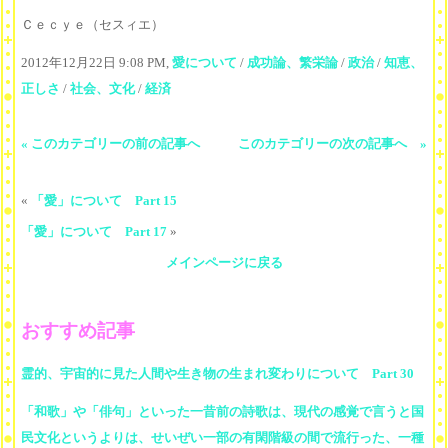
Ｃｅｃｙｅ（セスィエ）
2012年12月22日 9:08 PM,
愛について
/
成功論、繁栄論
/
政治
/
知恵、
正しさ
/
社会、文化
/
経済
« このカテゴリーの前の記事へ
このカテゴリーの次の記事へ »
«
「愛」について Part 15
「愛」について Part 17
»
メインページに戻る
おすすめ記事
霊的、宇宙的に見た人間や生き物の生まれ変わりについて Part 30
「和歌」や「俳句」といった一昔前の詩歌は、現代の感覚で言うと国
民文化というよりは、せいぜい一部の有閑階級の間で流行った、一種