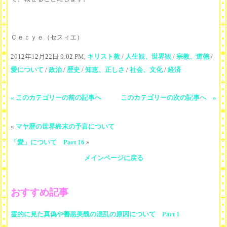
Ｃｅｃｙｅ（セスィエ）
2012年12月22日 9:02 PM,
キリスト教
/
人生観、世界観
/
宗教、道徳
/
愛について
/
政治
/
歴史
/
知恵、正しさ
/
社会、文化
/
経済
« このカテゴリーの前の記事へ
このカテゴリーの次の記事へ »
«
マヤ歴の世界終末の予言について
「愛」について Part 16
»
メインページに戻る
おすすめ記事
霊的に見た真偽や善悪美醜の混乱の原因について Part 1