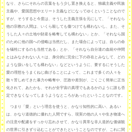
なり、さらにそれらの言葉をもう少し置き換えると、独裁主義や民族
主義や、愛国思想やエリート主義などになってゆくということなので
すが、そうすると今度は、そうした主義主張を元にして、「それなら
他の宗教の人間は、いくら殺しても傷つけても構わないし、また、そ
うした人々の土地や財産を略奪しても構わない」とか、「それなら国
のために他の国への侵略は当然だし、また場合によっては、自らの命
を犠牲にするのも当然である」とか、「それなら自分達の血統や仲間
とはみなされない人々は、身分的に完全に下の存在とみなして、どの
ような扱いをしても構わない」などというように、要するにそうした
愛の理想をうまくねじ曲げることによって、これまで多くの人々を
散々苦しめてきた暴力や略奪や、圧政や差別が、ごくごく簡単に正当
化されて、あたかも、それが全宇宙の真理でもあるかのように誰も否
定できなくなってしまうようなところがあったということなのです。
つまり「愛」という理念を使うと、かなり知性的に高い、あるい
は、かなり道徳的に優れた人間ですら、現実の他の人々や生き物達へ
の注意や配慮をすっかり忘れさせて、かなり異常な非人道的な価値観
の世界に引きずり込むことができたということなのですが、これに関