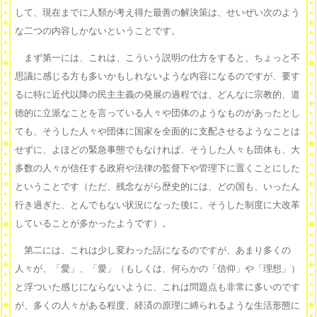
して、現在までに人類が考え得た最善の解決策は、せいぜい次のよう
な二つの内容しかないということです。
まず第一には、これは、こういう説明の仕方をすると、ちょっと不
思議に感じる方も多いかもしれないような内容になるのですが、要す
るに特に近代以降の民主主義の発展の過程では、どんなに宗教的、道
徳的に立派なことを言っている人々や団体のようなものがあったとし
ても、そうした人々や団体に国家を全面的に支配させるようなことは
せずに、よほどの緊急事態でもなければ、そうした人々も団体も、大
多数の人々が信任する政府や法律の監督下や管理下に置くことにした
ということです（ただ、残念ながら歴史的には、どの国も、いったん
行き過ぎた、とんでもない状況になった後に、そうした制度に大改革
していることが多かったようです）。
第二には、これは少し変わった話になるのですが、あまり多くの
人々が、「愛」、「愛」（もしくは、何らかの「信仰」や「理想」）
と浮ついた感じにならないように、これは問題点も非常に多いのです
が、多くの人々がある程度、経済の原理に縛られるような生活形態に