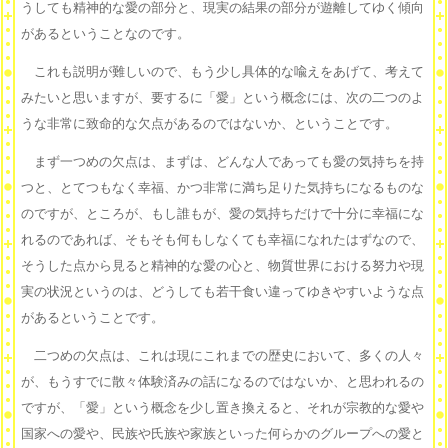
うしても精神的な愛の部分と、現実の結果の部分が遊離してゆく傾向
があるということなのです。
これも説明が難しいので、もう少し具体的な喩えをあげて、考えて
みたいと思いますが、要するに「愛」という概念には、次の二つのよ
うな非常に致命的な欠点があるのではないか、ということです。
まず一つめの欠点は、まずは、どんな人であっても愛の気持ちを持
つと、とてつもなく幸福、かつ非常に満ち足りた気持ちになるものな
のですが、ところが、もし誰もが、愛の気持ちだけで十分に幸福にな
れるのであれば、そもそも何もしなくても幸福になれたはずなので、
そうした点から見ると精神的な愛の心と、物質世界における努力や現
実の状況というのは、どうしても若干食い違ってゆきやすいような点
があるということです。
二つめの欠点は、これは現にこれまでの歴史において、多くの人々
が、もうすでに散々体験済みの話になるのではないか、と思われるの
ですが、「愛」という概念を少し置き換えると、それが宗教的な愛や
国家への愛や、民族や氏族や家族といった何らかのグループへの愛と