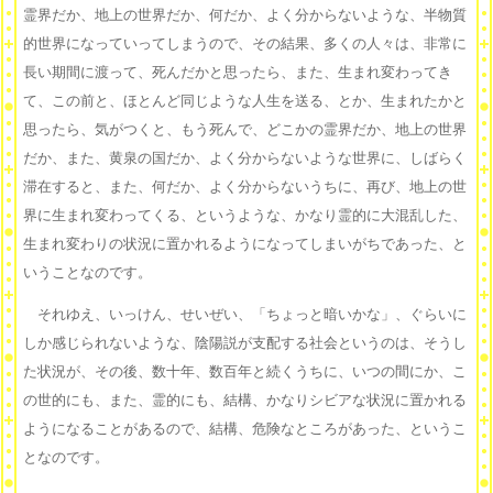
霊界だか、地上の世界だか、何だか、よく分からないような、半物質
的世界になっていってしまうので、その結果、多くの人々は、非常に
長い期間に渡って、死んだかと思ったら、また、生まれ変わってき
て、この前と、ほとんど同じような人生を送る、とか、生まれたかと
思ったら、気がつくと、もう死んで、どこかの霊界だか、地上の世界
だか、また、黄泉の国だか、よく分からないような世界に、しばらく
滞在すると、また、何だか、よく分からないうちに、再び、地上の世
界に生まれ変わってくる、というような、かなり霊的に大混乱した、
生まれ変わりの状況に置かれるようになってしまいがちであった、と
いうことなのです。
それゆえ、いっけん、せいぜい、「ちょっと暗いかな」、ぐらいに
しか感じられないような、陰陽説が支配する社会というのは、そうし
た状況が、その後、数十年、数百年と続くうちに、いつの間にか、こ
の世的にも、また、霊的にも、結構、かなりシビアな状況に置かれる
ようになることがあるので、結構、危険なところがあった、というこ
となのです。