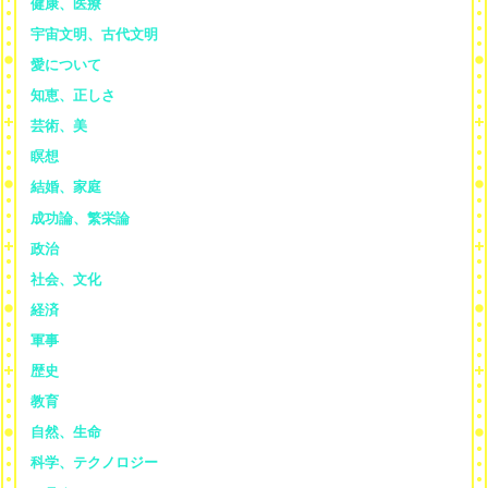
健康、医療
宇宙文明、古代文明
愛について
知恵、正しさ
芸術、美
瞑想
結婚、家庭
成功論、繁栄論
政治
社会、文化
経済
軍事
歴史
教育
自然、生命
科学、テクノロジー