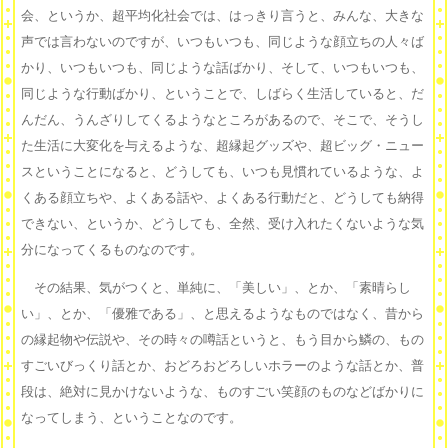
会、というか、超平均化社会では、はっきり言うと、みんな、大きな
声では言わないのですが、いつもいつも、同じような顔立ちの人々ば
かり、いつもいつも、同じような話ばかり、そして、いつもいつも、
同じような行動ばかり、ということで、しばらく生活していると、だ
んだん、うんざりしてくるようなところがあるので、そこで、そうし
た生活に大変化を与えるような、超縁起グッズや、超ビッグ・ニュー
スということになると、どうしても、いつも見慣れているような、よ
くある顔立ちや、よくある話や、よくある行動だと、どうしても納得
できない、というか、どうしても、全然、受け入れたくないような気
分になってくるものなのです。
その結果、気がつくと、単純に、「美しい」、とか、「素晴らし
い」、とか、「優雅である」、と思えるようなものではなく、昔から
の縁起物や伝説や、その時々の噂話というと、もう目から鱗の、もの
すごいびっくり話とか、おどろおどろしいホラーのような話とか、普
段は、絶対に見かけないような、ものすごい笑顔のものなどばかりに
なってしまう、ということなのです。