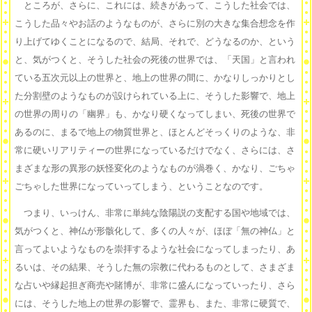
ところが、さらに、これには、続きがあって、こうした社会では、
こうした品々やお話のようなものが、さらに別の大きな集合想念を作
り上げてゆくことになるので、結局、それで、どうなるのか、という
と、気がつくと、そうした社会の死後の世界では、「天国」と言われ
ている五次元以上の世界と、地上の世界の間に、かなりしっかりとし
た分割壁のようなものが設けられている上に、そうした影響で、地上
の世界の周りの「幽界」も、かなり硬くなってしまい、死後の世界で
あるのに、まるで地上の物質世界と、ほとんどそっくりのような、非
常に硬いリアリティーの世界になっているだけでなく、さらには、さ
まざまな形の異形の妖怪変化のようなものが渦巻く、かなり、ごちゃ
ごちゃした世界になっていってしまう、ということなのです。
つまり、いっけん、非常に単純な陰陽説の支配する国や地域では、
気がつくと、神仏が形骸化して、多くの人々が、ほぼ「無の神仏」と
言ってよいようなものを崇拝するような社会になってしまったり、あ
るいは、その結果、そうした無の宗教に代わるものとして、さまざま
な占いや縁起担ぎ商売や賭博が、非常に盛んになっていったり、さら
には、そうした地上の世界の影響で、霊界も、また、非常に硬質で、