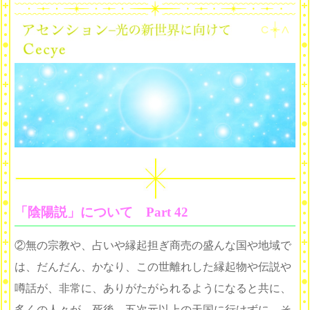
「陰陽説」について Part 42
②無の宗教や、占いや縁起担ぎ商売の盛んな国や地域で
は、だんだん、かなり、この世離れした縁起物や伝説や
噂話が、非常に、ありがたがられるようになると共に、
多くの人々が、死後、五次元以上の天国に行けずに、そ