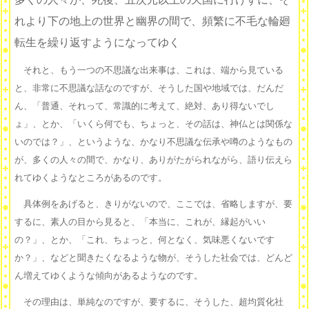
れより下の地上の世界と幽界の間で、頻繁に不毛な輪廻
転生を繰り返すようになってゆく
それと、もう一つの不思議な出来事は、これは、端から見ている
と、非常に不思議な話なのですが、そうした国や地域では、だんだ
ん、「普通、それって、常識的に考えて、絶対、あり得ないでし
ょ」、とか、「いくら何でも、ちょっと、その話は、神仏とは関係な
いのでは？」、というような、かなり不思議な伝承や噂のようなもの
が、多くの人々の間で、かなり、ありがたがられながら、語り伝えら
れてゆくようなところがあるのです。
具体例をあげると、きりがないので、ここでは、省略しますが、要
するに、素人の目から見ると、「本当に、これが、縁起がいい
の？」、とか、「これ、ちょっと、何となく、気味悪くないです
か？」、などと聞きたくなるような物が、そうした社会では、どんど
ん増えてゆくような傾向があるようなのです。
その理由は、単純なのですが、要するに、そうした、超均質化社