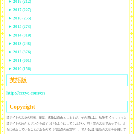
►
2018 (212)
►
2017 (227)
►
2016 (255)
►
2015 (273)
►
2014 (319)
►
2013 (248)
►
2012 (376)
►
2011 (661)
►
2010 (156)
英語版
http://cecye.com/en
Copyright
当サイトの文章の転載、翻訳、拡散は自由としますが、その際には、執筆者 Ｃｅｃｙｅと
当サイトの紹介とリンクを必ずつけるようにしてください。時々昔の文章であっても、さ
らに修正していることがあるので（句読点の位置等）、できるだけ最新の文章を参照して