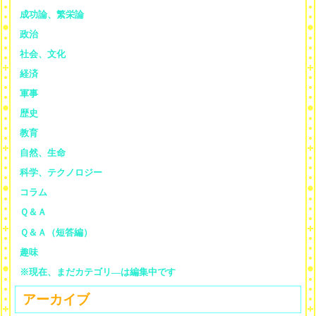
成功論、繁栄論
政治
社会、文化
経済
軍事
歴史
教育
自然、生命
科学、テクノロジー
コラム
Ｑ＆Ａ
Ｑ＆Ａ（短答編）
趣味
※現在、まだカテゴリ—は編集中です
アーカイブ