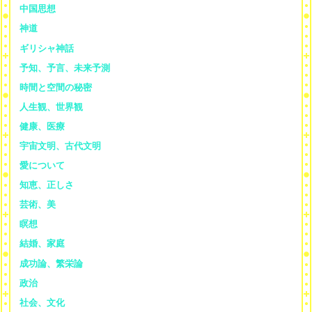
中国思想
神道
ギリシャ神話
予知、予言、未来予測
時間と空間の秘密
人生観、世界観
健康、医療
宇宙文明、古代文明
愛について
知恵、正しさ
芸術、美
瞑想
結婚、家庭
成功論、繁栄論
政治
社会、文化