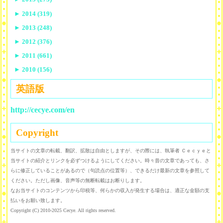
►
2014 (319)
►
2013 (248)
►
2012 (376)
►
2011 (661)
►
2010 (156)
英語版
http://cecye.com/en
Copyright
当サイトの文章の転載、翻訳、拡散は自由としますが、その際には、執筆者 Ｃｅｃｙｅと
当サイトの紹介とリンクを必ずつけるようにしてください。時々昔の文章であっても、さ
らに修正していることがあるので（句読点の位置等）、できるだけ最新の文章を参照して
ください。ただし画像、音声等の無断転載はお断りします。
なお当サイトのコンテンツから印税等、何らかの収入が発生する場合は、適正な金額の支
払いをお願い致します。
Copyright (C) 2010-2025 Cecye. All rights reserved.