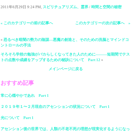
2011年6月29日 9:24 PM,
スピリチュアリズム、霊界
/
時間と空間の秘密
« このカテゴリーの前の記事へ
このカテゴリーの次の記事へ »
«
恐るべき暗闇の勢力の陰謀―悪魔の創造と、そのための洗脳とマインドコ
ントロールの手法
そろそろ学校の勉強がバカらしくなってきた人のために―――短期間でテス
トの点数や成績をアップするための秘訣について Part 12
»
メインページに戻る
おすすめ記事
常に心穏やかであれ Part 1
２０１９年１〜２月現在のアセンションの状況について Part 1
光について Part 1
アセンション後の世界では、人類の不老不死の理想が現実化するようになっ