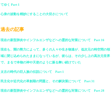
てゆく Part 1
心身の波動を精妙にすることの大切さについて
過去の記事
現在の新型肺炎やインフルエンザなどへの霊的な対策について Part 16
現在も、闇の勢力によって、多くの人々や生き物達が、低次元の時空間の領
域に閉じ込められたままになっているが、彼らは、その少し上の高次元世界
で、まるで本物の神や天使のように振る舞い続けていた
太古の時代の巨人族の伝説について Part 1
民主化や近代化の草創期の問題と、その解決策について Part 31
現在の新型肺炎やインフルエンザなどへの霊的な対策について Part 28