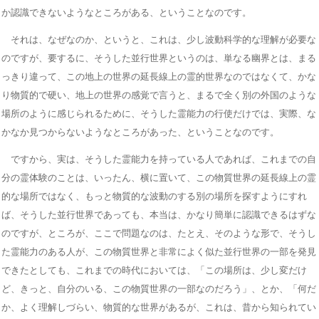
か認識できないようなところがある、ということなのです。
それは、なぜなのか、というと、これは、少し波動科学的な理解が必要な
のですが、要するに、そうした並行世界というのは、単なる幽界とは、まる
っきり違って、この地上の世界の延長線上の霊的世界なのではなくて、かな
り物質的で硬い、地上の世界の感覚で言うと、まるで全く別の外国のような
場所のように感じられるために、そうした霊能力の行使だけでは、実際、な
かなか見つからないようなところがあった、ということなのです。
ですから、実は、そうした霊能力を持っている人であれば、これまでの自
分の霊体験のことは、いったん、横に置いて、この物質世界の延長線上の霊
的な場所ではなく、もっと物質的な波動のする別の場所を探すようにすれ
ば、そうした並行世界であっても、本当は、かなり簡単に認識できるはずな
のですが、ところが、ここで問題なのは、たとえ、そのような形で、そうし
た霊能力のある人が、この物質世界と非常によく似た並行世界の一部を発見
できたとしても、これまでの時代においては、「この場所は、少し変だけ
ど、きっと、自分のいる、この物質世界の一部なのだろう」、とか、「何だ
か、よく理解しづらい、物質的な世界があるが、これは、昔から知られてい