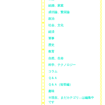
結婚、家庭
成功論、繁栄論
政治
社会、文化
経済
軍事
歴史
教育
自然、生命
科学、テクノロジー
コラム
Ｑ＆Ａ
Ｑ＆Ａ（短答編）
趣味
※現在、まだカテゴリ—は編集中
です