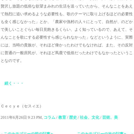
贅沢し放題の低俗な欲望まみれの生活を送っていたから、そんなことをあえ
て熱烈に追い求めるような必要性も、歌のテーマに取り上げるほどの必要性
も全く感じなかった」とか、「農家や漁村の人々にとって、自然が、のどか
で美しいことぐらい毎日見飽きるくらい、よく知っているので、あえて、そ
んなことを歌にする必要性すら感じられなかった」などというように、実際
には、当時の貴族が、それほど偉かったわけでもなければ、また、その反対
に普通の一般庶民が、それほど馬鹿で低俗だったわけでもなかったというこ
となのです。
続く・・・
Ｃｅｃｙｅ（セスィエ）
2011年6月26日 9:23 PM,
コラム
/
教育
/
歴史
/
社会、文化
/
芸術、美
« このカテゴリーの前の記事へ
このカテゴリーの次の記事へ »