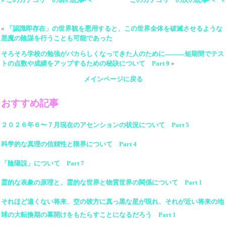
«
「認識即存在」の世界観を悪用すると、この世界全体を破滅させるような
悪魔の陰謀を行うことも可能であった
そろそろ学校の勉強がバカらしくなってきた人のために―――短期間でテス
トの点数や成績をアップするための秘訣について Part 9
»
メインページに戻る
おすすめ記事
２０２６年６〜７月現在のアセンションの状況について Part 5
科学的な真理の信頼性と限界について Part 4
「陰陽説」について Part 7
霊的な表象の原理と、霊的な世界と物質世界の関係について Part 1
それほど遠くない将来、空の彼方に真っ黒な星が現れ、それが近い将来の地
球の大転換期の幕開けをもたらすことになるだろう Part 1