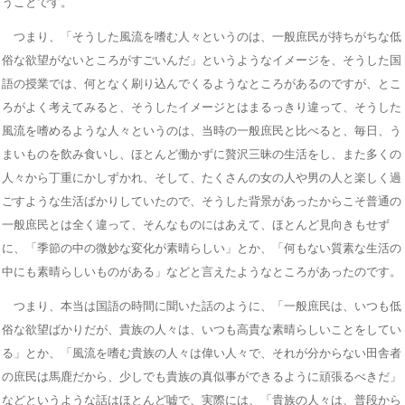
うことです。
つまり、「そうした風流を嗜む人々というのは、一般庶民が持ちがちな低
俗な欲望がないところがすごいんだ」というようなイメージを、そうした国
語の授業では、何となく刷り込んでくるようなところがあるのですが、とこ
ろがよく考えてみると、そうしたイメージとはまるっきり違って、そうした
風流を嗜めるような人々というのは、当時の一般庶民と比べると、毎日、う
まいものを飲み食いし、ほとんど働かずに贅沢三昧の生活をし、また多くの
人々から丁重にかしずかれ、そして、たくさんの女の人や男の人と楽しく過
ごすような生活ばかりしていたので、そうした背景があったからこそ普通の
一般庶民とは全く違って、そんなものにはあえて、ほとんど見向きもせず
に、「季節の中の微妙な変化が素晴らしい」とか、「何もない質素な生活の
中にも素晴らしいものがある」などと言えたようなところがあったのです。
つまり、本当は国語の時間に聞いた話のように、「一般庶民は、いつも低
俗な欲望ばかりだが、貴族の人々は、いつも高貴な素晴らしいことをしてい
る」とか、「風流を嗜む貴族の人々は偉い人々で、それが分からない田舎者
の庶民は馬鹿だから、少しでも貴族の真似事ができるように頑張るべきだ」
などというような話はほとんど嘘で、実際には、「貴族の人々は、普段から