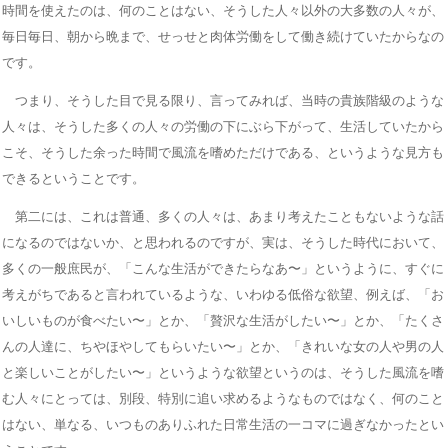
時間を使えたのは、何のことはない、そうした人々以外の大多数の人々が、
毎日毎日、朝から晩まで、せっせと肉体労働をして働き続けていたからなの
です。
つまり、そうした目で見る限り、言ってみれば、当時の貴族階級のような
人々は、そうした多くの人々の労働の下にぶら下がって、生活していたから
こそ、そうした余った時間で風流を嗜めただけである、というような見方も
できるということです。
第二には、これは普通、多くの人々は、あまり考えたこともないような話
になるのではないか、と思われるのですが、実は、そうした時代において、
多くの一般庶民が、「こんな生活ができたらなあ〜」というように、すぐに
考えがちであると言われているような、いわゆる低俗な欲望、例えば、「お
いしいものが食べたい〜」とか、「贅沢な生活がしたい〜」とか、「たくさ
んの人達に、ちやほやしてもらいたい〜」とか、「きれいな女の人や男の人
と楽しいことがしたい〜」というような欲望というのは、そうした風流を嗜
む人々にとっては、別段、特別に追い求めるようなものではなく、何のこと
はない、単なる、いつものありふれた日常生活の一コマに過ぎなかったとい