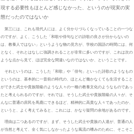
現する必要性もほとんど感じなかった、というのが現実の実
態だったのではないか
第三には、これも現代人には、よく分かりづらくなっていることの一つな
のですが、よく、こうした「和歌や俳句などの詩歌の良さが分からないの
は、教養人ではない」というような物の見方が、学校の国語の時間には、何
となく、それとはなしに強調されることが非常に多いのですが、これは次の
ような点から見て、ほぼ完全な間違いなのではないか、ということです。
それというのは、こうした「和歌」や「俳句」といった詩歌のようなもの
というのは、基本的に一昔前の時代の、ほとんど働かなくても生活すること
ができた武士や貴族階級のような人々の一種の教養文化のようなものであっ
たと考えられるのですが、それでは、そうした武士や貴族階級の人々が、そ
んなに普通の庶民を馬鹿にできるほど、精神的に高貴な人々であったのか、
というと、よく考えてみると、これには、かなり疑問の余地があるのです。
理由は二つあるのですが、まず、そうした武士や貴族の人達が、普通の人
が当然と考えて、全く気にしなかったような風流の嗜みのために、そこそこ