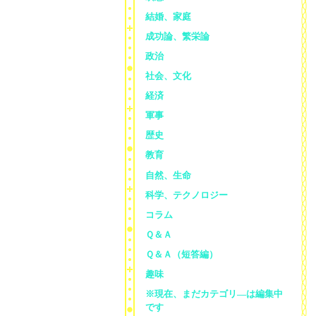
結婚、家庭
成功論、繁栄論
政治
社会、文化
経済
軍事
歴史
教育
自然、生命
科学、テクノロジー
コラム
Ｑ＆Ａ
Ｑ＆Ａ（短答編）
趣味
※現在、まだカテゴリ—は編集中
です