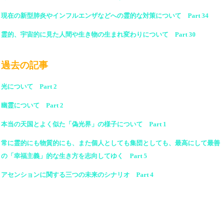
現在の新型肺炎やインフルエンザなどへの霊的な対策について Part 34
霊的、宇宙的に見た人間や生き物の生まれ変わりについて Part 30
過去の記事
光について Part 2
幽霊について Part 2
本当の天国とよく似た「偽光界」の様子について Part 1
常に霊的にも物質的にも、また個人としても集団としても、最高にして最善
の「幸福主義」的な生き方を志向してゆく Part 5
アセンションに関する三つの未来のシナリオ Part 4