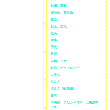
結婚、家庭
成功論、繁栄論
政治
社会、文化
経済
軍事
歴史
教育
自然、生命
科学、テクノロジー
コラム
Ｑ＆Ａ
Ｑ＆Ａ（短答編）
趣味
※現在、まだカテゴリ—は編集中
です