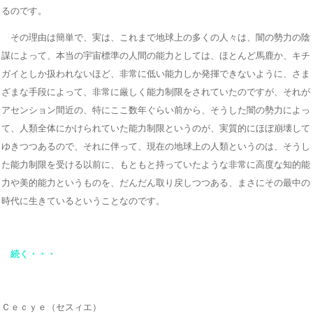
るのです。
その理由は簡単で、実は、これまで地球上の多くの人々は、闇の勢力の陰
謀によって、本当の宇宙標準の人間の能力としては、ほとんど馬鹿か、キチ
ガイとしか扱われないほど、非常に低い能力しか発揮できないように、さま
ざまな手段によって、非常に厳しく能力制限をされていたのですが、それが
アセンション間近の、特にここ数年ぐらい前から、そうした闇の勢力によっ
て、人類全体にかけられていた能力制限というのが、実質的にほぼ崩壊して
ゆきつつあるので、それに伴って、現在の地球上の人類というのは、そうし
た能力制限を受ける以前に、もともと持っていたような非常に高度な知的能
力や美的能力というものを、だんだん取り戻しつつある、まさにその最中の
時代に生きているということなのです。
続く・・・
Ｃｅｃｙｅ（セスィエ）