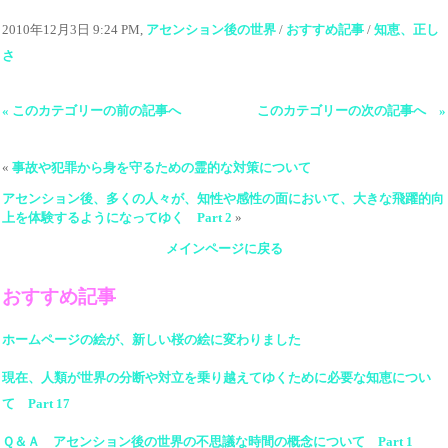
2010年12月3日 9:24 PM,
アセンション後の世界
/
おすすめ記事
/
知恵、正し
さ
« このカテゴリーの前の記事へ
このカテゴリーの次の記事へ »
«
事故や犯罪から身を守るための霊的な対策について
アセンション後、多くの人々が、知性や感性の面において、大きな飛躍的向
上を体験するようになってゆく Part 2
»
メインページに戻る
おすすめ記事
ホームページの絵が、新しい桜の絵に変わりました
現在、人類が世界の分断や対立を乗り越えてゆくために必要な知恵につい
て Part 17
Ｑ＆Ａ アセンション後の世界の不思議な時間の概念について Part 1