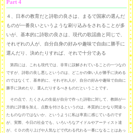
Part 4
４、日本の教育だと詩歌の良さは、まるで国家の選んだ
ものが一番良いというような刷り込みをされることが多
いが、基本的に詩歌の良さは、現代の歌謡曲と同じで、
それぞれの人が、自分自身の好みや趣味で自由に勝手に
選んだり、決めたりすれば、それで十分である
第四には、これも現代では、非常に誤解されていることの一つなの
ですが、詩歌の良し悪しというのは、どこかの偉い人が勝手に決める
のではなくて、基本的に、それぞれ人が、自分の好みや趣味で自由に
勝手に決めたり、選んだりするべきものだということです。
その点で、たくさんの生徒が自分で作った詩歌に対して、教師が一
方的に評価を加え、点数を付けるというのは、本質的にかなり間違っ
たものなのではないか、というように私は率直に感じているのです
が、実際、今日の社会でも、いろいろなアイドルやアーティスト達
が、ＣＤの売り上げや人気などで代わる代わる一番になることはあっ