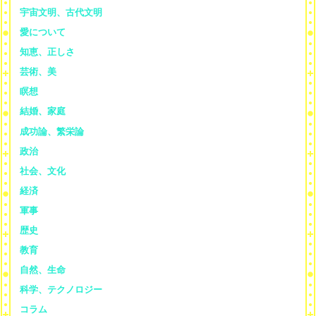
宇宙文明、古代文明
愛について
知恵、正しさ
芸術、美
瞑想
結婚、家庭
成功論、繁栄論
政治
社会、文化
経済
軍事
歴史
教育
自然、生命
科学、テクノロジー
コラム