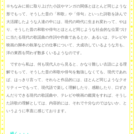
※ちなみに前に取り上げた小説やマンガの関係とほとんど同じような
形でもって、そうした昔の「和歌」や「俳句」といった詩歌を詠んで
大活躍したような人達の中には、現代の時代に生まれ変わって、やは
り、そうした昔の和歌や俳句とほとんど同じような社会的な位置づけ
に当たる現代の歌謡曲の作詞や作曲であるとか、あるいは、テレビや
映画の脚本の執筆などの仕事について、大成功しているような方も、
洋の東西を問わず数多くいるようなのです。
ですから私は、何も現代人から見ると、かなり難しい古語による理
解でもって、そうした昔の和歌や俳句を勉強しなくても、現代であれ
ば、はっきり言って、それらと作品的には、ほとんど同じようなクオ
リティーでもって、現代語で楽しく理解したり、感動したり、口ずさ
んだりできる現代の歌謡曲や、テレビや映画の鑑賞をすれば、そうし
た詩歌の理解としては、内容的には、それで十分なのではないか、と
いうように率直に感じております。
続く・・・