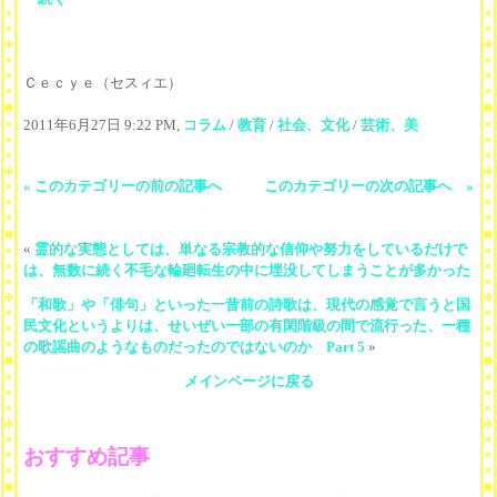
Ｃｅｃｙｅ（セスィエ）
2011年6月27日 9:22 PM,
コラム
/
教育
/
社会、文化
/
芸術、美
« このカテゴリーの前の記事へ
このカテゴリーの次の記事へ »
«
霊的な実態としては、単なる宗教的な信仰や努力をしているだけで
は、無数に続く不毛な輪廻転生の中に埋没してしまうことが多かった
「和歌」や「俳句」といった一昔前の詩歌は、現代の感覚で言うと国
民文化というよりは、せいぜい一部の有閑階級の間で流行った、一種
の歌謡曲のようなものだったのではないのか Part 5
»
メインページに戻る
おすすめ記事