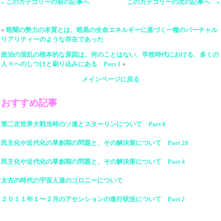
« このカテゴリーの前の記事へ
このカテゴリーの次の記事へ »
«
暗闇の勢力の本質とは、暗黒の生命エネルギーに基づく一種のバーチャル
リアリティーのような存在であった
政治の混乱の根本的な原因は、何のことはない、学校時代における、多くの
人々へのしつけと刷り込みにある Part 1
»
メインページに戻る
おすすめ記事
第二次世界大戦当時のソ連とスターリンについて Part 6
民主化や近代化の草創期の問題と、その解決策について Part 28
民主化や近代化の草創期の問題と、その解決策について Part 4
太古の時代の宇宙人達のコロニーについて
２０１１年１〜２月のアセンションの進行状況について Part 2