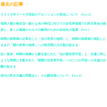
過去の記事
２０１８年３〜４月現在のアセンションの状況について Part 22
地球人類の秘史③―新たな光の時代に向けての全世界規模での民主革命の勃
発と、多くの魂達のカルマの解消のための自由化の進展 Part 1
時間の因果律の正常化した「光の世界の地球」と、時間の因果律の混乱した
ままの「闇の世界の地球」への時空間の大分割が起きる
近い将来、時間の束縛から解き放たれた「光の新世界宇宙」と、永遠に同じ
ような時間に支配された「暗闇の旧世界宇宙」への二つの宇宙への永遠の分
離が起きる
現代の民主主義の問題点と、その解決策について Part 35