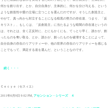
何かを創り出す、とか、自分自身が、主体的に、何かを分け与える、という
ような創造性や愛の立場に立つことを選んだのですが、そうした創造主と、
やがて、真っ向から対立することになる暗黒の勢力の存在達、つまり、「反
キリスト」、もしくは、「反創造主」に当たるような暗闇の存在達というの
は、それとは、全く正反対に、とにもかくにも、てっとり早く、誰かが、創
ったものを奪い取る、とか、誰かが、創ったものを破壊することによって、
自分自身の存在のリアリティーや、他の世界の存在のリアリティーを感じる
ことでもって、満足する道を選んだ、ということなのです。
続く・・・
Ｃｅｃｙｅ（セスィエ）
2011年6月9日 9:02 PM,
アセンション・シリーズ ４