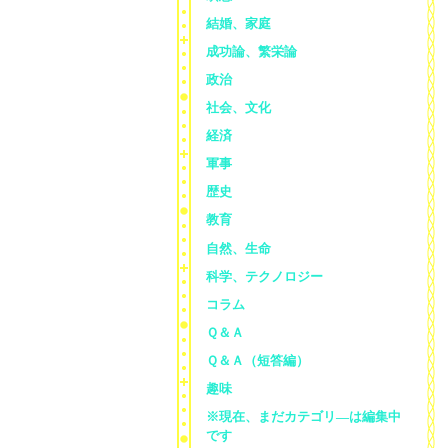
結婚、家庭
成功論、繁栄論
政治
社会、文化
経済
軍事
歴史
教育
自然、生命
科学、テクノロジー
コラム
Ｑ＆Ａ
Ｑ＆Ａ（短答編）
趣味
※現在、まだカテゴリ—は編集中
です