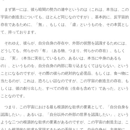
まず第一には、彼ら暗闇の勢力の連中というのは（これは、本当は、この
宇宙の創造主についても、ほとんど同じなのですが）、基本的に、反宇宙的
存在であるために、「無」、もしくは、「虚」というものを、その本質とし
て、持っております。
それゆえ、彼らが、自分自身の存在や、外部の状態を認識するためには、
どうしても、何らかの「有」（ある物、つまり、何らかの存在）、もしく
は、「実」（本当に実在しているもの、あるいは、本当に中身のあるも
の）、というものを、自分自身の内部に取り込まなくてはならない、という
ことになるのですが、その際の彼らの絶対的な必需品、もしくは、食べ物に
当たるのが、これは、恐ろしい話なのですが、この宇宙の創造主の存在、も
しくは、彼の創り出した、すべての存在（生命も含めて）であった、という
ことなのです。
つまり、この宇宙における最も根源的な欲求の要素として、「自分自身を
認識したい」、あるいは、「自分以外の外部の世界を認識したい」、という
ような二つの根源的な欲求の要素があるのですが、この宇宙の創造主は、こ
うした根源的な欲求を実現するための手段として、自分自身が、主体的に、