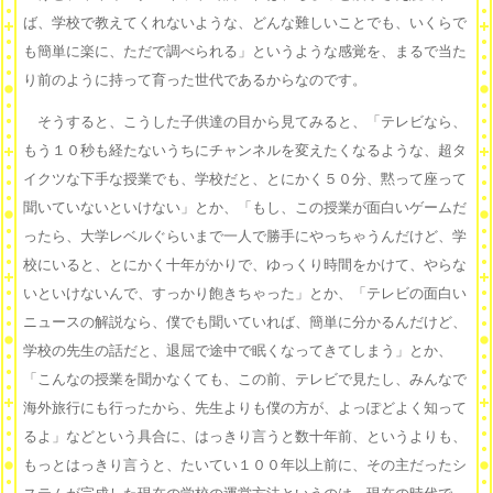
ば、学校で教えてくれないような、どんな難しいことでも、いくらで
も簡単に楽に、ただで調べられる」というような感覚を、まるで当た
り前のように持って育った世代であるからなのです。
そうすると、こうした子供達の目から見てみると、「テレビなら、
もう１０秒も経たないうちにチャンネルを変えたくなるような、超タ
イクツな下手な授業でも、学校だと、とにかく５０分、黙って座って
聞いていないといけない」とか、「もし、この授業が面白いゲームだ
ったら、大学レベルぐらいまで一人で勝手にやっちゃうんだけど、学
校にいると、とにかく十年がかりで、ゆっくり時間をかけて、やらな
いといけないんで、すっかり飽きちゃった」とか、「テレビの面白い
ニュースの解説なら、僕でも聞いていれば、簡単に分かるんだけど、
学校の先生の話だと、退屈で途中で眠くなってきてしまう」とか、
「こんなの授業を聞かなくても、この前、テレビで見たし、みんなで
海外旅行にも行ったから、先生よりも僕の方が、よっぽどよく知って
るよ」などという具合に、はっきり言うと数十年前、というよりも、
もっとはっきり言うと、たいてい１００年以上前に、その主だったシ