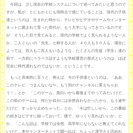
今回は、少し現在の学校システムについて述べてみたいと思うので
すが、私が、とにもかくにも現時点で感じていることは、現代の子供
達というのは、生まれた時から、テレビやビデオやゲームやインター
ネットに囲まれて育った世代が、もう大半になってきているのです
が、そうした目で見てみると、現代の学校でよく見られるような一人
か、二人ぐらいの「先生」と称する人が、４０人も５０人も、場合に
よっては、百人も二百人もいるような、たくさんの生徒（学生）達の
前で、一方的にペラペラ話すような学校運営の形式というのは、ほぼ
完全に時代遅れなのではないか、ということです。
もっと具体的に言うと、例えば、今の子供達というのは、「ああ、
このテレビ、つまんないな〜。もう別のチャンネルに変えちゃお
う！」とか、「このゲーム、面白いから最後までやってみたいけど、
この前のゲームは、何だか自分には全然合わなかったから、もう途中
だけど、すっかり止めちゃった」とか、「今は忙しいから、この番組
の続きはビデオに録っておいて、後で、ゆっくり見ればいいか」と
か、「こんな話は、学校では全然、高学年にならないと教えてくれな
いけど、本やインターネットで調べれば、ちょっと漢字さえ読めれ