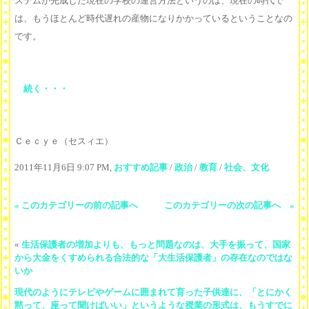
ステムが完成した現在の学校の運営方法というのは、現在の時代で
は、もうほとんど時代遅れの産物になりかかっているということなの
です。
続く・・・
Ｃｅｃｙｅ（セスィエ）
2011年11月6日 9:07 PM,
おすすめ記事
/
政治
/
教育
/
社会、文化
« このカテゴリーの前の記事へ
このカテゴリーの次の記事へ »
«
生活保護者の増加よりも、もっと問題なのは、大手を振って、国家
から大金をくすめられる合法的な「大生活保護者」の存在なのではな
いか
現代のようにテレビやゲームに囲まれて育った子供達に、「とにかく
黙って、座って聞けばいい」というような授業の形式は、もうすでに