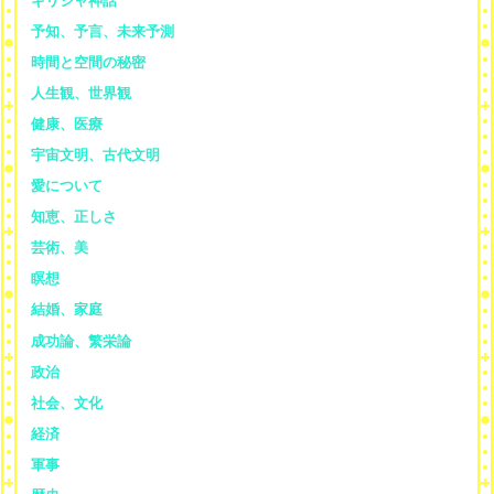
ギリシャ神話
予知、予言、未来予測
時間と空間の秘密
人生観、世界観
健康、医療
宇宙文明、古代文明
愛について
知恵、正しさ
芸術、美
瞑想
結婚、家庭
成功論、繁栄論
政治
社会、文化
経済
軍事