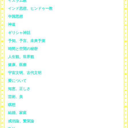
イスラム教
インド思想、ヒンドゥー教
中国思想
神道
ギリシャ神話
予知、予言、未来予測
時間と空間の秘密
人生観、世界観
健康、医療
宇宙文明、古代文明
愛について
知恵、正しさ
芸術、美
瞑想
結婚、家庭
成功論、繁栄論