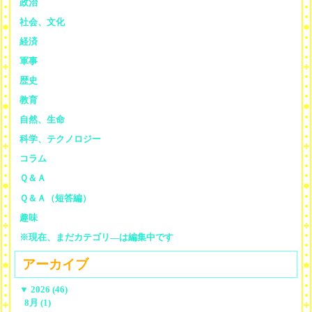
政治
社会、文化
経済
軍事
歴史
教育
自然、生命
科学、テクノロジー
コラム
Ｑ＆Ａ
Ｑ＆Ａ（短答編）
趣味
※現在、まだカテゴリ—は編集中です
アーカイブ
▼
2026 (46)
8月 (1)