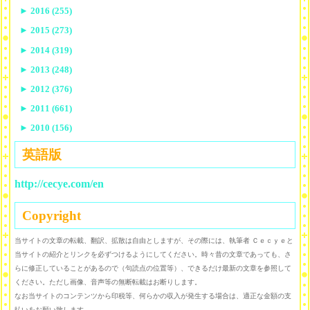
►
2016 (255)
►
2015 (273)
►
2014 (319)
►
2013 (248)
►
2012 (376)
►
2011 (661)
►
2010 (156)
英語版
http://cecye.com/en
Copyright
当サイトの文章の転載、翻訳、拡散は自由としますが、その際には、執筆者 Ｃｅｃｙｅと
当サイトの紹介とリンクを必ずつけるようにしてください。時々昔の文章であっても、さ
らに修正していることがあるので（句読点の位置等）、できるだけ最新の文章を参照して
ください。ただし画像、音声等の無断転載はお断りします。
なお当サイトのコンテンツから印税等、何らかの収入が発生する場合は、適正な金額の支
払いをお願い致します。