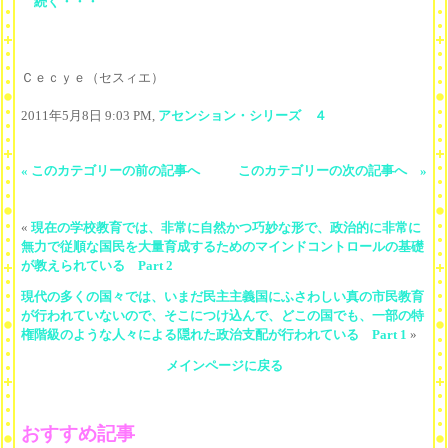
続く・・・
Ｃｅｃｙｅ（セスィエ）
2011年5月8日 9:03 PM,
アセンション・シリーズ ４
« このカテゴリーの前の記事へ
このカテゴリーの次の記事へ »
«
現在の学校教育では、非常に自然かつ巧妙な形で、政治的に非常に
無力で従順な国民を大量育成するためのマインドコントロールの基礎
が教えられている Part 2
現代の多くの国々では、いまだ民主主義国にふさわしい真の市民教育
が行われていないので、そこにつけ込んで、どこの国でも、一部の特
権階級のような人々による隠れた政治支配が行われている Part 1
»
メインページに戻る
おすすめ記事