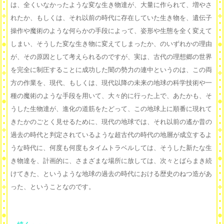
は、全くいなかったような変な生き物達が、大量に作られて、増やさ
れたか、もしくは、それ以前の時代に存在していた生き物を、遺伝子
操作や魔術のような何らかの手段によって、姿形や生態を全く変えて
しまい、そうした変な生き物に変えてしまったか、のいずれかの理由
が、その原因として考えられるのですが、実は、古代の理想郷の世界
を完全に制圧することに成功した闇の勢力の連中というのは、この両
方の作業を、現代、もしくは、現代以降の未来の地球の科学技術や一
種の魔術のような手段を用いて、大々的に行った上で、あたかも、そ
うした生物達が、進化の道筋をたどって、この地球上に順番に現れて
きたかのごとく見せるために、現代の地球では、それ以前の遙か昔の
過去の時代と判定されているような超古代の時代の地層が成立するよ
うな時代に、何度も何度もタイムトラベルしては、そうした新たな生
き物達を、計画的に、さまざまな場所に放しては、次々とばらまき続
けてきた、というような地球の過去の時代における歴史のねつ造があ
った、ということなのです。