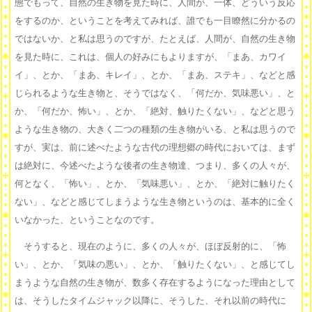
態でもって、自然の生き物を見た時に、人間が、一体、どういう反応
をするのか、ということを考えてみれば、誰でも一目瞭然に分かるの
ではないか、と私は思うのですが、たとえば、人間が、自然の生き物
を見た時に、これは、個人の好みにもよりますが、「まあ、カワイ
イ」、とか、「まあ、キレイ」、とか、「まあ、ステキ」、などと感
じられるような生き物と、そうではなく、「何だか、気味悪い」、と
か、「何だか、怖い」、とか、「絶対、触りたくない」、などと思う
ような生き物の、大きく二つの種類の生き物がいる、と私は思うので
すが、実は、前に述べたような古代の理想郷の時代においては、まず
は絶対に、今述べたような後者の生き物達、つまり、多くの人々が、
何となく、「怖い」、とか、「気味悪い」、とか、「絶対に触りたく
ない」、などと感じてしまうような生き物というのは、基本的に全く
いなかった、ということなのです。
そうすると、現在のように、多くの人々が、ほぼ反射的に、「怖
い」、とか、「気味の悪い」、とか、「触りたくない」、と感じてし
まうような自然の生き物が、数多く存在するようになった理由として
は、そうしたタイムジャック以降に、そうした、それ以前の時代に