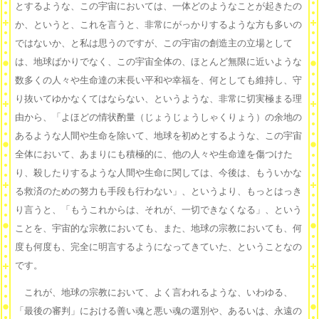
とするような、この宇宙においては、一体どのようなことが起きたの
か、というと、これを言うと、非常にがっかりするような方も多いの
ではないか、と私は思うのですが、この宇宙の創造主の立場として
は、地球ばかりでなく、この宇宙全体の、ほとんど無限に近いような
数多くの人々や生命達の末長い平和や幸福を、何としても維持し、守
り抜いてゆかなくてはならない、というような、非常に切実極まる理
由から、「よほどの情状酌量（じょうじょうしゃくりょう）の余地の
あるような人間や生命を除いて、地球を初めとするような、この宇宙
全体において、あまりにも積極的に、他の人々や生命達を傷つけた
り、殺したりするような人間や生命に関しては、今後は、もういかな
る救済のための努力も手段も行わない」、というより、もっとはっき
り言うと、「もうこれからは、それが、一切できなくなる」、という
ことを、宇宙的な宗教においても、また、地球の宗教においても、何
度も何度も、完全に明言するようになってきていた、ということなの
です。
これが、地球の宗教において、よく言われるような、いわゆる、
「最後の審判」における善い魂と悪い魂の選別や、あるいは、永遠の