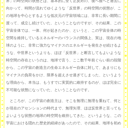
界」の時空間の状態とは、基本的に全く正反対の、後へ後へと過去に
向かって、時間が流れてゆくような「反世界」の時空間の状態が、こ
の地球を中心とするような低次元の宇宙領域には、非常に長い期間に
渡って、成立し続けていた、ということなのですが、その結果、この
宇宙全体では、一体、何が起きたのか、というと、この宇宙全体の時
空間を維持しているエネルギーのバランスの関係上、実は、現在の地
球のように、非常に強力なマイナスのエネルギーを発生させ続けるよ
うな、中世界というよりも、ほぼ「反世界」と断言してもよいような
時空間の存在というのは、地球で言う、ここ数千年前ぐらい前の段階
から、この宇宙の創造主の生命エネルギー自体に対して、あまりにも
マイナスの負荷をかけ、限界を超えさせ過ぎてしまった、というよう
な理由から、本当は、もうすでに実質的に維持するのが、ほぼ完全に
不可能な状態になっていた、ということなのです。
ところが、この宇宙の創造主は、そこを無理に無理を重ねて、何と
か現在のアセンションの時代まで、無理矢理、ほぼ反世界と言っても
よいような状態の地球の時空間を維持してきた、というような、この
宇宙における隠れた歴史的経緯があったので、その結果、地球を初め