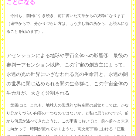
ことになる
今回も、前回に引き続き、前に書いた文章からの抜粋になります
（途中からで、分かりづらい方は、もう少し前の所から、お読みにな
ることを勧めます）。
アセンションによる地球や宇宙全体への影響④―最後の
審判ーアセンション以降、この宇宙の創造主によって、
永遠の光の世界にいざなわれる光の生命群と、永遠の闇
の世界に閉じ込められる闇の生命群に、この宇宙全体の
生命群が、大きく分割される
第四には、これも、地球人の常識的な時空間の感覚としては、かな
り分かりづらい内容の一つなのではないか、と私は思うのですが、前
から何度か述べてきたように、この宇宙においては、前へ前へと未来
に向かって、時間が流れてゆくような、高次元宇宙における「正世