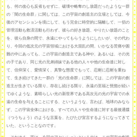
も、何の改心も反省もせずに、破壊や略奪のし放題だったような一群
の「闇の生命群」に関しては、この宇宙の創造主の立場としては、今
後のアセンションを境にして、もう完全に時空的に隔離して、一切の
管理活動も救済活動も行わず、彼らの好き放題、やりたい放題のこと
を、彼ら自身の間で、永遠にやってもらうようにしたいが、その代わ
り、今回の低次元の宇宙領域における大混乱の間、いかなる苦痛や困
難の中にあっても、この宇宙の創造主である神や、あるいは、その光
の子であり、同じ光の兄弟姉妹である他の人々や他の生命達に対し
て、信仰深く、愛情深く、真摯な態度でもって、忍耐に忍耐を重ね
て、生き続けてきた一群の「光の生命群」に関しては、この宇宙の創
造主が生きている限り、存在し続ける限り、永遠の至福と恍惚が続い
てゆくような、素晴らしい光の新世界である高次元の光の宇宙での永
遠の生命を与えることにする、というような、言わば、地球のみなら
ず、この宇宙全体における、すべての人々や生命達に対する最後通牒
（つうちょう）のような言葉を、たびたび宣言するようになってきて
いた、ということなのです。