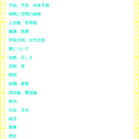
予知、予言、未来予測
時間と空間の秘密
人生観、世界観
健康、医療
宇宙文明、古代文明
愛について
知恵、正しさ
芸術、美
瞑想
結婚、家庭
成功論、繁栄論
政治
社会、文化
経済
軍事
歴史