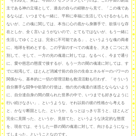
それゆえ、実は、今回のアセンションというのは、この宇宙の創造
主である神の立場として、過去の自らの経験から見て、「この魂であ
るならば、いつまでも一緒に、平和に幸福に生活していけるかもしれ
ないが、この魂に関しては、本当に心の底から身勝手で、欲張りな存
在としか、全く言いようがないので、とてもではないが、もう一緒に
生活してゆくことは、完全に不可能である」、というような魂の両者
に、地球を初めとする、この宇宙のすべての魂達を、大きく二つに大
別して、そして、一方の光の魂達に対しては、なるべく、今まで通り
に、愛や慈悲の態度で接するが、もう一方の闇の魂達に対しては、す
でに枯渇して、ほとんど消滅寸前の自分の生命エネルギーのパワーの
関係から、基本的に一切の管理活動も救済活動も行わず、「そういう
自分勝手な闘争や欲望の行使は、他の光の魂達の迷惑とならないよう
に、自分達自身の間の限られた世界の中で、いつまでも好きなように
行い続けなさい」、というような、それ以前の彼の性格から考える
と、かなり断固とした、というか、もっとはっきり言うと、ほとんど
完全に見限った、というか、見捨てた、というような決定的な態度
を、現在では、そうした一群の闇の魂達に対して、向けるようになっ
てしまった、ということなのです。