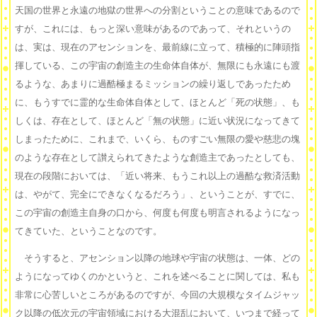
天国の世界と永遠の地獄の世界への分割ということの意味であるので
すが、これには、もっと深い意味があるのであって、それというの
は、実は、現在のアセンションを、最前線に立って、積極的に陣頭指
揮している、この宇宙の創造主の生命体自体が、無限にも永遠にも渡
るような、あまりに過酷極まるミッションの繰り返しであったため
に、もうすでに霊的な生命体自体として、ほとんど「死の状態」、も
しくは、存在として、ほとんど「無の状態」に近い状況になってきて
しまったために、これまで、いくら、ものすごい無限の愛や慈悲の塊
のような存在として讃えられてきたような創造主であったとしても、
現在の段階においては、「近い将来、もうこれ以上の過酷な救済活動
は、やがて、完全にできなくなるだろう」、ということが、すでに、
この宇宙の創造主自身の口から、何度も何度も明言されるようになっ
てきていた、ということなのです。
そうすると、アセンション以降の地球や宇宙の状態は、一体、どの
ようになってゆくのかというと、これを述べることに関しては、私も
非常に心苦しいところがあるのですが、今回の大規模なタイムジャッ
ク以降の低次元の宇宙領域における大混乱において、いつまで経って