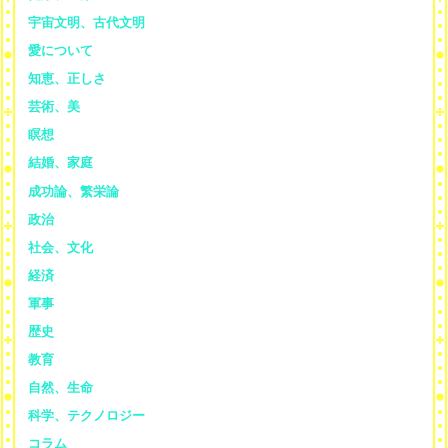
宇宙文明、古代文明
愛について
知恵、正しさ
芸術、美
瞑想
結婚、家庭
成功論、繁栄論
政治
社会、文化
経済
軍事
歴史
教育
自然、生命
科学、テクノロジー
コラム