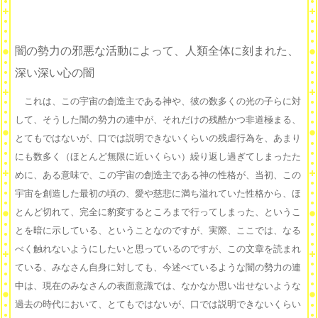
闇の勢力の邪悪な活動によって、人類全体に刻まれた、
深い深い心の闇
これは、この宇宙の創造主である神や、彼の数多くの光の子らに対
して、そうした闇の勢力の連中が、それだけの残酷かつ非道極まる、
とてもではないが、口では説明できないくらいの残虐行為を、あまり
にも数多く（ほとんど無限に近いくらい）繰り返し過ぎてしまったた
めに、ある意味で、この宇宙の創造主である神の性格が、当初、この
宇宙を創造した最初の頃の、愛や慈悲に満ち溢れていた性格から、ほ
とんど切れて、完全に豹変するところまで行ってしまった、というこ
とを暗に示している、ということなのですが、実際、ここでは、なる
べく触れないようにしたいと思っているのですが、この文章を読まれ
ている、みなさん自身に対しても、今述べているような闇の勢力の連
中は、現在のみなさんの表面意識では、なかなか思い出せないような
過去の時代において、とてもではないが、口では説明できないくらい