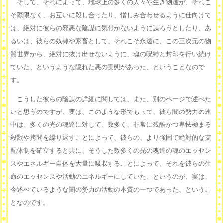
そして、それによって、地球上の多くの人々や生き物達が、それこ
そ際限なく、お互いに殺し合ったり、憎しみ合わせるように仕向けて
は、絶対に彼らの邪悪な陰謀に気付かないように謀ろうとしたり、あ
るいは、彼らの奴隷や家畜として、それこそ永遠に、この三次元の物
質世界から、絶対に抜け出せないように、魂の呪縛と封印を行い続け
ていた、というような隠れた悪の実態があった、ということなので
す。
こうした彼らの陰謀の詳細に関しては、また、別のページで述べた
いと思うのですが、要は、このような形でもって、彼ら闇の勢力の連
中は、多くの光の魂達に対して、数多く、非常に残酷かつ卑怯極まる
殺戮や拷問を繰り返すことによって、彼らの、より強固で絶対的な支
配体制を確立すると共に、そうした数多くの光の魂達の魂のエッセン
スやエネルギー自体を大量に吸収することによって、それを彼らの生
命のエッセンスや活動のエネルギーにしていた、というのが、実は、
今述べているような闇の勢力の活動の本質の一つであった、というこ
となのです。