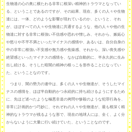
生物達の心の奥に横たわる非常に根深い精神的トラウマとなってい
る、ということであるのですが、その結果、現在、多くの人々や生物
達には、一体、どのような影響が現れているのか、というと、それ
が、ほぼすべての人々や生物達に共通するような、他の人々や他の生
物達に対する非常に根強い不信感や恐れや憎しみ、それから、嫉妬心
や怒りや不平不満といったマイナスの感情や、あるいは、自分自身の
中の非常に根強い不安感や無力感や焦燥感、それから、深い喪失感や
絶望感といったマイナスの感情を、なかば自動的に、半永久的に生み
出し続ける、そうした暗闇の精神の根っこを形作ることになってい
た、ということなのです。
つまり、闇の勢力の連中は、多くの人々や生物達が、そうしたマイ
ナスの感情を、ほぼ半自動的かつ永続的に持ち続けるようにするため
に、先ほど述べたような極悪非道の拷問や惨殺のような犯罪行為を、
非常に計画的かつ巧妙に、それぞれの人々や生物達が、最も根深く精
神的なトラウマが残るような形で、現在の地球人には、全く、よく分
からないように大量に行い続けていた、ということなのです。