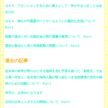
Ｑ＆Ａ アセンションするために個人として、何かやるべきことはあ
るのか
Ｑ＆Ａ 神仏や守護霊やハイヤーセルフとの霊的な交流について
Part 1
医療の進歩と古い伝統社会の間の葛藤や衝突について Part 1
霊的な観点から見た気候変動の問題について Part 6
過去の記事
近未来の科学が明らかにする地球を含む宇宙を創った「創造主」であ
る第一存在と、近未来の地球人類が取り組むべき自然環境の浄化や維
持のための活動について Part 2
何日か、お休みになります
古代の日本とユダヤ人の関係について Part 5