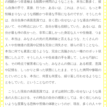
の残酷かつ非道極まる殺戮や拷問のようなことを、本当に数多く、彼
ら自身の手で、直接、行うか、あるいは、これは、さらに、もっと卑
怯極まりないような残酷かつ非道な手段になるのですが、そうした今
は、自分自身の表面意識では、全く思い出せないような過去の時代に
おいて、その時点において、自分が最も信頼していた、あるいは、自
分が最も仲の良かった、非常に親しかった身近な人々や生物達、つま
り、本当は、みなさんの光の兄弟姉妹と言えるような、たくさんの
人々や生物達の意識や記憶を完全に消失させ、彼らの言うことなら、
本当に何でも素直に従うような、完全に洗脳された一種のロボット状
態にした上で、そうした人々や生命達の手を通して、しかも巧妙に
も、その時点で被害者になった、みなさんの側には、ある程度、意識
や記憶を、しっかりと保った状態にしたまま、そうした拷問や惨殺の
たぐいのことを、本当に、何度も何度も、繰り返し行わせるようなこ
とをしていた、ということなのです。
こうした現在の表面意識では、まずは絶対に思い出せないような過
去の人生における、その時点の自分の感覚としては、全く信じられな
いような度重なる恐怖や苦痛の体験というのが、現在、多くの人々や