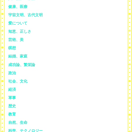
健康、医療
宇宙文明、古代文明
愛について
知恵、正しさ
芸術、美
瞑想
結婚、家庭
成功論、繁栄論
政治
社会、文化
経済
軍事
歴史
教育
自然、生命
科学、テクノロジー