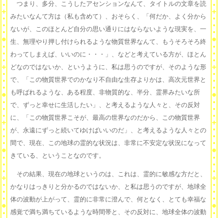
つまり、多分、こうしたアセンションなんて、タイトルの文章を読
みたいなんて方は（私も含めて）、おそらく、「何だか、よく分から
ないが、このほとんど自分の思い通りにはならないような現実を、一
生、無理やり押し付けられるような物質世界なんて、もうそろそろ終
わってしまえば、いいのに・・・」、などと考えている方が、ほとん
どなのではないか、というように、私は思うのですが、そのような形
で、「この物質世界でのかなり不自由な生存よりかは、高次元世界と
も呼ばれるような、ある程度、非物質的な、半分、霊界みたいな所
で、ずっと幸せに生活したい」、と考えるような人々と、その反対
に、「この物質世界こそが、最高の世界なのだから、この物質世界
が、永遠にずっと続いてゆけばいいのだ」、と考えるような人々との
間で、現在、この地球の霊的な状況は、非常に不安定な状況になって
きている、ということなのです。
その結果、現在の地球というのは、これは、霊的に敏感な方だと、
かなりはっきりと分かるのではないか、と私は思うのですが、地球全
体の波動が上がって、霊的に非常に澄んで、何となく、とても幸福な
感覚で満ち満ちているような時間帯と、その反対に、地球全体の波動