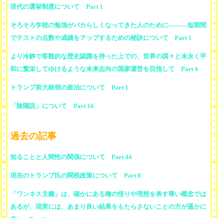
現代の選挙制度について Part 1
そろそろ学校の勉強がバカらしくなってきた人のために―――短期間
でテストの点数や成績をアップするための秘訣について Part 1
より冷静で客観的な歴史認識を持った上での、世界の国々と末永く平
和に繁栄してゆけるような未来志向の国家運営を目指して Part 4
トランプ前大統領の政治について Part 1
「陰陽説」について Part 16
過去の記事
知ることと人間性の関係について Part 44
現在のトランプ氏の関税政策について Part 8
「ワンネス主義」は、確かにある種の悟りや理想を表す尊い概念では
あるが、現実には、あまり良い結果をもたらさないことの方が遥かに