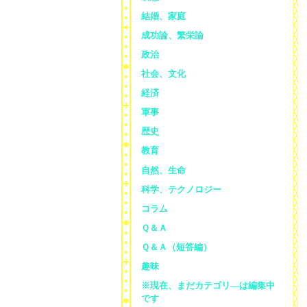
結婚、家庭
成功論、繁栄論
政治
社会、文化
経済
軍事
歴史
教育
自然、生命
科学、テクノロジー
コラム
Ｑ＆Ａ
Ｑ＆Ａ（短答編）
趣味
※現在、まだカテゴリ—は編集中
です