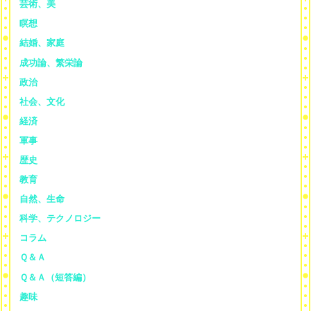
芸術、美
瞑想
結婚、家庭
成功論、繁栄論
政治
社会、文化
経済
軍事
歴史
教育
自然、生命
科学、テクノロジー
コラム
Ｑ＆Ａ
Ｑ＆Ａ（短答編）
趣味