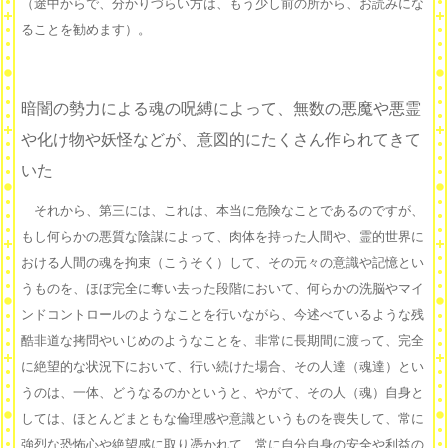
（途中からで、分かりづらい方は、もう少し前の所から、お読みにな
ることを勧めます）。
暗闇の勢力による魂の呪縛によって、無数の悪魔や悪霊
や化け物や妖怪などが、意図的にたくさん作られてきて
いた
それから、第三には、これは、本当に危険なことであるのですが、
もし何らかの悪質な陰謀によって、肉体を持った人間や、霊的世界に
おける人間の魂を拘束（こうそく）して、その元々の意識や記憶とい
うものを、ほぼ完全に奪い去った段階において、何らかの洗脳やマイ
ンドコントロールのようなことを行いながら、今述べているような残
酷非道な拷問やいじめのようなことを、非常に長期間に渡って、完全
に絶望的な状況下において、行い続けた場合、その人達（魂達）とい
うのは、一体、どうなるのかというと、やがて、その人（魂）自身と
しては、ほとんどまともな倫理感や意識というものを喪失して、常に
強烈な恐怖心や絶望感に取り憑かれて、常に自分自身の安全や利益の