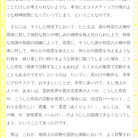
ことだけしか考えられないような、本当にエゴイスティックの塊のよ
うな精神状態になっていってしまう、ということなのです。
さらには、そうした状況下において、たとえば、誰か特定の人物や
団体に対して強烈な怒りや憎しみの感情を植え付けられた上で、特殊
な知識や技能の訓練によって、現実に、そうした誰か特定の人物や団
体に対して、何らかの危害を加えたり、何らかの損害を与えるような
行為を、繰り返し行い続けるような状況に陥ってしまった場合、こう
した存在（個体で活動することもあれば、たくさんの集団で活動する
こともあるのですが）というのは、たいてい、見かけや動作も、非常
にグロテスクで、おぞましいことが、非常に多いので、もし地上の
人々や、あるいは、霊的世界や異次元世界の人々が、こうした存在
や、こうした存在の活動を発見した場合には、ほぼ百パーセント、こ
れらを恐ろしい「悪魔」や「悪霊（あくりょう）」、もしくは、「化
け物」や「妖怪変化（へんげ）」のようにしか認識できなくなってし
まう、ということであったのです。
実は、これが、地球上の宗教や霊的な体験において、よく目撃され