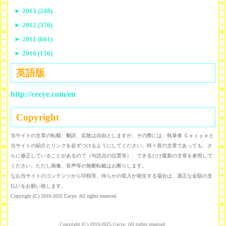
►
2013 (248)
►
2012 (376)
►
2011 (661)
►
2010 (156)
英語版
http://cecye.com/en
Copyright
当サイトの文章の転載、翻訳、拡散は自由としますが、その際には、執筆者 Ｃｅｃｙｅと
当サイトの紹介とリンクを必ずつけるようにしてください。時々昔の文章であっても、さ
らに修正していることがあるので（句読点の位置等）、できるだけ最新の文章を参照して
ください。ただし画像、音声等の無断転載はお断りします。
なお当サイトのコンテンツから印税等、何らかの収入が発生する場合は、適正な金額の支
払いをお願い致します。
Copyright (C) 2010-2025 Cecye. All rights reserved.
Copyright (C) 2010-2025 Cecye. All rights reserved.