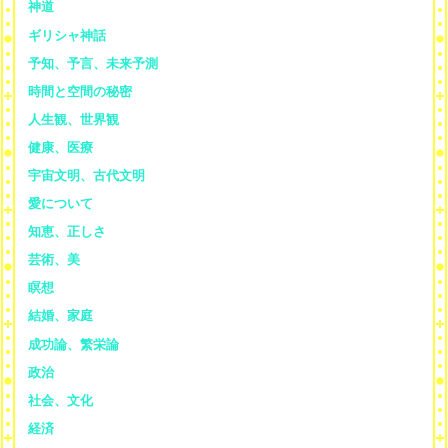
神道
ギリシャ神話
予知、予言、未来予測
時間と空間の秘密
人生観、世界観
健康、医療
宇宙文明、古代文明
愛について
知恵、正しさ
芸術、美
瞑想
結婚、家庭
成功論、繁栄論
政治
社会、文化
経済