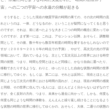
宙」への二つの宇宙への永遠の分離が起きる
そうすると、こうした現在の物質宇宙の時間の果ての、その次の時間の流
れというのは、一体、どうなるのか、ということが疑問になってくると思う
のですが、それは、前に述べたような大きく二つの時間の概念に変わってゆ
くのですが、まず第一には、これは、アセンション以降、おそらく、調整期
間として、その後、数十年から数百年程度の時間を要するかもしれないので
すが（２００９〜２０１０年の時点での予測）、やがて、高次元の光の宇宙
領域において、流れているような、主として五次元以上の世界における時空
間の状態、つまり、時間も空間とほとんど同様に、かなり自由に選べたり、
移動できたりするような、わりと、ゆったりとした自由な状態の時間の世界
に移行してゆくか、もしくは、第二には、それとは反対に、現在とほとんど
同じような三次元の世界における時間の流れが、これは、現在の時間の感覚
と同様、その世界に住んでいる人には、ほとんどよく分からないはずなので
すが、全く反対の方向、つまり、未来から過去に向かって、しかも、何度も
何度も同じような時間の体験を、えんえんと繰り返し続けることになるよう
な状態の時間の世界に移行してゆくかの、おそらく、大体、二通りの状態の