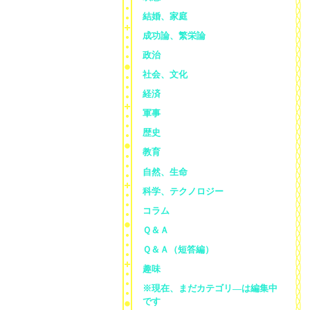
結婚、家庭
成功論、繁栄論
政治
社会、文化
経済
軍事
歴史
教育
自然、生命
科学、テクノロジー
コラム
Ｑ＆Ａ
Ｑ＆Ａ（短答編）
趣味
※現在、まだカテゴリ—は編集中
です