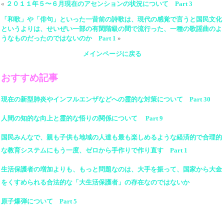
«
２０１１年５〜６月現在のアセンションの状況について Part 3
「和歌」や「俳句」といった一昔前の詩歌は、現代の感覚で言うと国民文化
というよりは、せいぜい一部の有閑階級の間で流行った、一種の歌謡曲のよ
うなものだったのではないのか Part 1
»
メインページに戻る
おすすめ記事
現在の新型肺炎やインフルエンザなどへの霊的な対策について Part 30
人間の知的な向上と霊的な悟りの関係について Part 9
国民みんなで、親も子供も地域の人達も最も楽しめるような経済的で合理的
な教育システムにもう一度、ゼロから手作りで作り直す Part 1
生活保護者の増加よりも、もっと問題なのは、大手を振って、国家から大金
をくすめられる合法的な「大生活保護者」の存在なのではないか
原子爆弾について Part 5