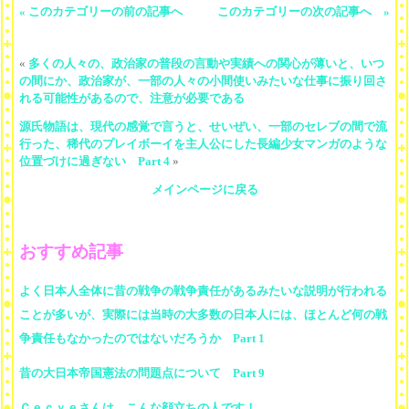
« このカテゴリーの前の記事へ
このカテゴリーの次の記事へ »
«
多くの人々の、政治家の普段の言動や実績への関心が薄いと、いつ
の間にか、政治家が、一部の人々の小間使いみたいな仕事に振り回さ
れる可能性があるので、注意が必要である
源氏物語は、現代の感覚で言うと、せいぜい、一部のセレブの間で流
行った、稀代のプレイボーイを主人公にした長編少女マンガのような
位置づけに過ぎない Part 4
»
メインページに戻る
おすすめ記事
よく日本人全体に昔の戦争の戦争責任があるみたいな説明が行われる
ことが多いが、実際には当時の大多数の日本人には、ほとんど何の戦
争責任もなかったのではないだろうか Part 1
昔の大日本帝国憲法の問題点について Part 9
Ｃｅｃｙｅさんは、こんな顔立ちの人です！