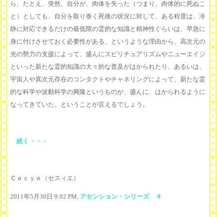
ら、たとえ、突然、自分が、肉体を失った（つまり、肉体的に死ぬこ
と）としても、自分を取り巻く死後の状況に対して、ある程度は、冷
静に対応できるだけの最低限の霊的な知識と精神性ぐらいは、早急に
身に付けさせておく必要性がある、というような理由から、高次元の
光の勢力の支援によって、盛んにスピリチュアリズムやニューエイジ
といった新たな霊的知識の大々的な普及がはかられたり、あるいは、
宇宙人や異次元存在のコンタクトやチャネリングによって、新たな霊
的な科学や波動科学の興隆というものが、盛んに、はかられるように
なってきていた、ということが言えるでしょう。
続く・・・
Ｃｅｃｙｅ（セスィエ）
2011年5月30日 9:02 PM,
アセンション・シリーズ ４