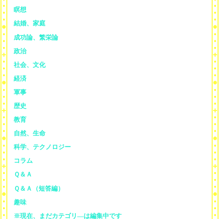
瞑想
結婚、家庭
成功論、繁栄論
政治
社会、文化
経済
軍事
歴史
教育
自然、生命
科学、テクノロジー
コラム
Ｑ＆Ａ
Ｑ＆Ａ（短答編）
趣味
※現在、まだカテゴリ—は編集中です