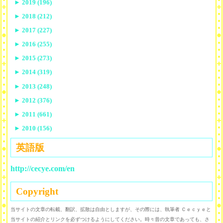
►
2019 (196)
►
2018 (212)
►
2017 (227)
►
2016 (255)
►
2015 (273)
►
2014 (319)
►
2013 (248)
►
2012 (376)
►
2011 (661)
►
2010 (156)
英語版
http://cecye.com/en
Copyright
当サイトの文章の転載、翻訳、拡散は自由としますが、その際には、執筆者 Ｃｅｃｙｅと
当サイトの紹介とリンクを必ずつけるようにしてください。時々昔の文章であっても、さ