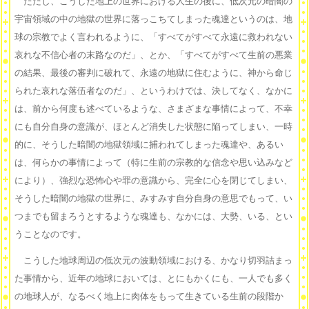
ただし、こうした地上の世界における人生の後に、低次元の暗闇の
宇宙領域の中の地獄の世界に落っこちてしまった魂達というのは、地
球の宗教でよく言われるように、「すべてがすべて永遠に救われない
哀れな不信心者の末路なのだ」、とか、「すべてがすべて生前の悪業
の結果、最後の審判に破れて、永遠の地獄に住むように、神から命じ
られた哀れな落伍者なのだ」、というわけでは、決してなく、なかに
は、前から何度も述べているような、さまざまな事情によって、不幸
にも自分自身の意識が、ほとんど消失した状態に陥ってしまい、一時
的に、そうした暗闇の地獄領域に捕われてしまった魂達や、あるい
は、何らかの事情によって（特に生前の宗教的な信念や思い込みなど
により）、強烈な恐怖心や罪の意識から、完全に心を閉じてしまい、
そうした暗闇の地獄の世界に、みすみす自分自身の意思でもって、い
つまでも留まろうとするような魂達も、なかには、大勢、いる、とい
うことなのです。
こうした地球周辺の低次元の波動領域における、かなり切羽詰まっ
た事情から、近年の地球においては、とにもかくにも、一人でも多く
の地球人が、なるべく地上に肉体をもって生きている生前の段階か