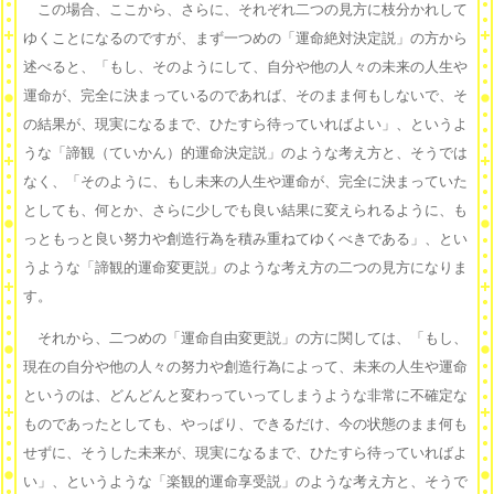
この場合、ここから、さらに、それぞれ二つの見方に枝分かれして
ゆくことになるのですが、まず一つめの「運命絶対決定説」の方から
述べると、「もし、そのようにして、自分や他の人々の未来の人生や
運命が、完全に決まっているのであれば、そのまま何もしないで、そ
の結果が、現実になるまで、ひたすら待っていればよい」、というよ
うな「諦観（ていかん）的運命決定説」のような考え方と、そうでは
なく、「そのように、もし未来の人生や運命が、完全に決まっていた
としても、何とか、さらに少しでも良い結果に変えられるように、も
っともっと良い努力や創造行為を積み重ねてゆくべきである」、とい
うような「諦観的運命変更説」のような考え方の二つの見方になりま
す。
それから、二つめの「運命自由変更説」の方に関しては、「もし、
現在の自分や他の人々の努力や創造行為によって、未来の人生や運命
というのは、どんどんと変わっていってしまうような非常に不確定な
ものであったとしても、やっぱり、できるだけ、今の状態のまま何も
せずに、そうした未来が、現実になるまで、ひたすら待っていればよ
い」、というような「楽観的運命享受説」のような考え方と、そうで