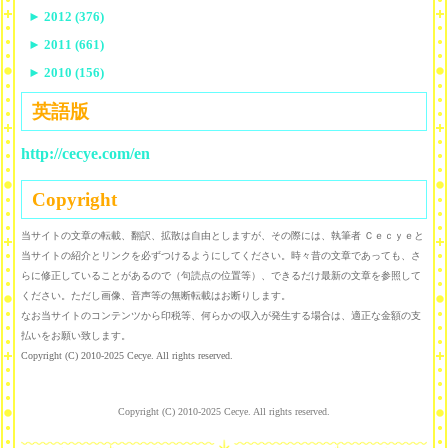
►
2012 (376)
►
2011 (661)
►
2010 (156)
英語版
http://cecye.com/en
Copyright
当サイトの文章の転載、翻訳、拡散は自由としますが、その際には、執筆者 Ｃｅｃｙｅと
当サイトの紹介とリンクを必ずつけるようにしてください。時々昔の文章であっても、さ
らに修正していることがあるので（句読点の位置等）、できるだけ最新の文章を参照して
ください。ただし画像、音声等の無断転載はお断りします。
なお当サイトのコンテンツから印税等、何らかの収入が発生する場合は、適正な金額の支
払いをお願い致します。
Copyright (C) 2010-2025 Cecye. All rights reserved.
Copyright (C) 2010-2025 Cecye. All rights reserved.