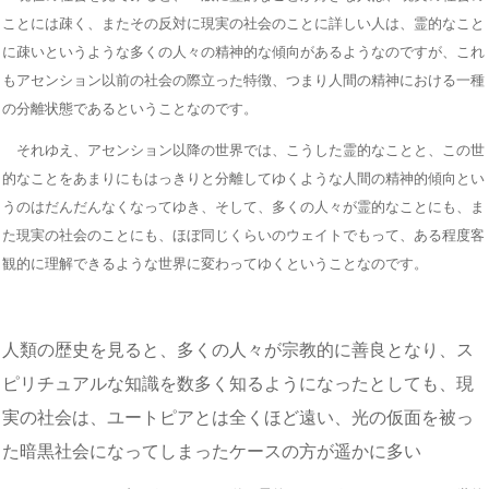
ことには疎く、またその反対に現実の社会のことに詳しい人は、霊的なこと
に疎いというような多くの人々の精神的な傾向があるようなのですが、これ
もアセンション以前の社会の際立った特徴、つまり人間の精神における一種
の分離状態であるということなのです。
それゆえ、アセンション以降の世界では、こうした霊的なことと、この世
的なことをあまりにもはっきりと分離してゆくような人間の精神的傾向とい
うのはだんだんなくなってゆき、そして、多くの人々が霊的なことにも、ま
た現実の社会のことにも、ほぼ同じくらいのウェイトでもって、ある程度客
観的に理解できるような世界に変わってゆくということなのです。
人類の歴史を見ると、多くの人々が宗教的に善良となり、ス
ピリチュアルな知識を数多く知るようになったとしても、現
実の社会は、ユートピアとは全くほど遠い、光の仮面を被っ
た暗黒社会になってしまったケースの方が遥かに多い