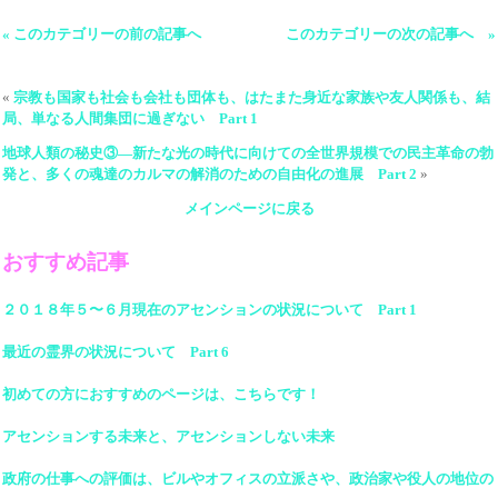
« このカテゴリーの前の記事へ
このカテゴリーの次の記事へ »
«
宗教も国家も社会も会社も団体も、はたまた身近な家族や友人関係も、結
局、単なる人間集団に過ぎない Part 1
地球人類の秘史③―新たな光の時代に向けての全世界規模での民主革命の勃
発と、多くの魂達のカルマの解消のための自由化の進展 Part 2
»
メインページに戻る
おすすめ記事
２０１８年５〜６月現在のアセンションの状況について Part 1
最近の霊界の状況について Part 6
初めての方におすすめのページは、こちらです！
アセンションする未来と、アセンションしない未来
政府の仕事への評価は、ビルやオフィスの立派さや、政治家や役人の地位の