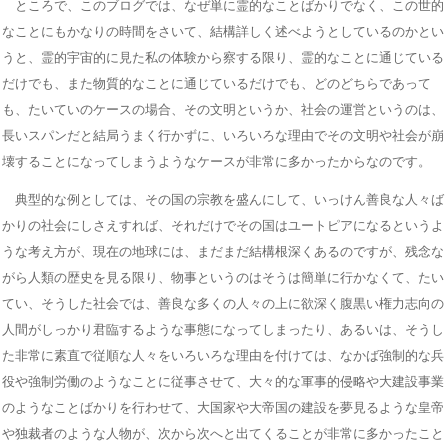
ところで、このブログでは、なぜ単に霊的なことばかりでなく、この世的
なことにもかなりの時間をさいて、結構詳しく述べようとしているのかとい
うと、霊的宇宙的に見た私の体験から察する限り、霊的なことに通じている
だけでも、また物質的なことに通じているだけでも、どのどちらであって
も、たいていのケースの場合、その文明というか、社会の運営というのは、
長いスパンだと結局うまく行かずに、いろいろな理由でその文明や社会が崩
壊することになってしまうようなケースが非常に多かったからなのです。
典型的な例としては、その国の宗教を盛んにして、いっけん善良な人々ば
かりの社会にしさえすれば、それだけでその国はユートピアになるというよ
うな考え方が、現在の地球には、まだまだ結構根深くあるのですが、残念な
がら人類の歴史を見る限り、物事というのはそうは簡単に行かなくて、たい
てい、そうした社会では、善良な多くの人々の上に欲深く腹黒い権力志向の
人間がしっかり君臨するような事態になってしまったり、あるいは、そうし
た非常に素直で従順な人々をいろいろな理由を付けては、なかば強制的な兵
役や強制労働のようなことに従事させて、大々的な軍事的侵略や大建設事業
のようなことばかりを行わせて、大国家や大帝国の建設を夢見るような皇帝
や独裁者のような人物が、次から次へと出てくることが非常に多かったこと