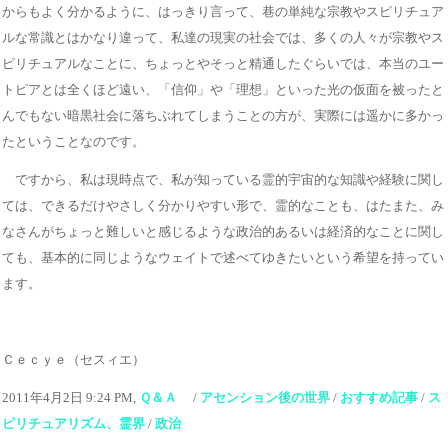
からもよく分かるように、はっきり言って、巷の単純な宗教やスピリチュア
ルな常識とはかなり違って、私達の現実の社会では、多くの人々が宗教やス
ピリチュアルなことに、ちょっとやそっと精通したぐらいでは、本当のユー
トピアとは全くほど遠い、「信仰」や「理想」といった光の仮面を被ったと
んでもない暗黒社会に落ちぶれてしまうことの方が、実際には遥かに多かっ
たということなのです。
ですから、私は現時点で、私が知っている霊的宇宙的な知識や経験に関し
ては、できるだけやさしく分かりやすい形で、霊的なことも、はたまた、み
なさんがちょっと難しいと感じるような政治的あるいは経済的なことに関し
ても、基本的に同じようなウェイトで述べてゆきたいという希望を持ってい
ます。
Ｃｅｃｙｅ（セスィエ）
2011年4月2日 9:24 PM,
Ｑ＆Ａ
/
アセンション後の世界
/
おすすめ記事
/
ス
ピリチュアリズム、霊界
/
政治