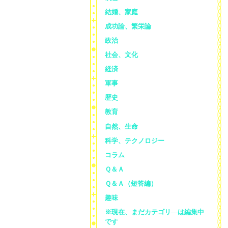
結婚、家庭
成功論、繁栄論
政治
社会、文化
経済
軍事
歴史
教育
自然、生命
科学、テクノロジー
コラム
Ｑ＆Ａ
Ｑ＆Ａ（短答編）
趣味
※現在、まだカテゴリ—は編集中
です