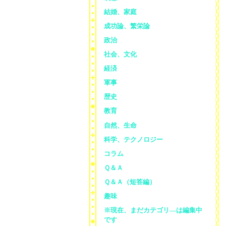
結婚、家庭
成功論、繁栄論
政治
社会、文化
経済
軍事
歴史
教育
自然、生命
科学、テクノロジー
コラム
Ｑ＆Ａ
Ｑ＆Ａ（短答編）
趣味
※現在、まだカテゴリ—は編集中
です