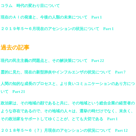
コラム 時代の変わり目について
現在のＡＩの発達と、今後の人類の未来について Part 1
２０１９年５〜６月現在のアセンションの状況について Part 1
過去の記事
現代の民主主義の問題点と、その解決策について Part 22
霊的に見た、現在の新型肺炎やインフルエンザの状況について Part 7
人間の知的な成長のプロセスと、より良いコミュニケーションのあり方につ
いて Part 21
政治家は、その地域の顔であると共に、その地域という総合企業の経営者の
ような存在であるので、その地域の人々は、選挙の時だけでなく、末永く、
その政治家をサポートしてゆくことが、とても大切である Part 1
２０１８年５〜６（７）月現在のアセンションの状況について Part 12