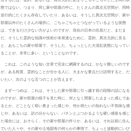
態ではない、つまり、同じ家や部屋の中に、たくさんの異次元空間が、同時
並行的にたくさん存在していたり、あるいは、そうした異次元空間が、家や
部屋以外のたくさんの場所に、ごちゃごちゃとつながっているような状態
は、できるだけ少ない方がよいのですが、現在の日本の住居だと、まだま
だ、そうした霊的な知識や技術が未発達なために、霊的、異次元的に見る
と、あちこちの家や部屋で、そうした、ちょっとした大混乱状態になってい
ることが、非常に多い、ということなのです。
これは、このような短い文章で完全に網羅するのは、かなり難しいのです
が、ある程度、霊的なことが分かる人に、大まかな要点だけ説明すると、だ
いたい、次のような五つのことが言えます。
まず一つめは、これは、そうした家や部屋に引っ越す前の段階の話になる
のですが、家や部屋の様子を見た時に、何となく閉塞した止まった感じであ
るとか、どことなく暗い奥まった感じや、何か得たいの知れない不気味な感
じや、あるいは、訳の分からない、バチンとぶつかるような硬い感覚を感じ
た場合には、おそらく、その家や部屋の作りか、あるいは、それ以前に住ん
でいた人々や、その家や土地固有の何らかの事情で、ちょっと波動的にいび