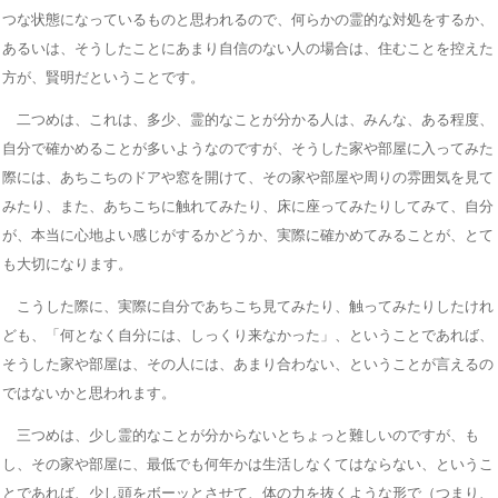
つな状態になっているものと思われるので、何らかの霊的な対処をするか、
あるいは、そうしたことにあまり自信のない人の場合は、住むことを控えた
方が、賢明だということです。
二つめは、これは、多少、霊的なことが分かる人は、みんな、ある程度、
自分で確かめることが多いようなのですが、そうした家や部屋に入ってみた
際には、あちこちのドアや窓を開けて、その家や部屋や周りの雰囲気を見て
みたり、また、あちこちに触れてみたり、床に座ってみたりしてみて、自分
が、本当に心地よい感じがするかどうか、実際に確かめてみることが、とて
も大切になります。
こうした際に、実際に自分であちこち見てみたり、触ってみたりしたけれ
ども、「何となく自分には、しっくり来なかった」、ということであれば、
そうした家や部屋は、その人には、あまり合わない、ということが言えるの
ではないかと思われます。
三つめは、少し霊的なことが分からないとちょっと難しいのですが、も
し、その家や部屋に、最低でも何年かは生活しなくてはならない、というこ
とであれば、少し頭をボーッとさせて、体の力を抜くような形で（つまり、