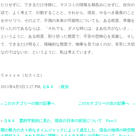
たりせずに、できるだけ冷静に、マスコミの情報を鵜呑みにせずに、自分の
頭で、よく考えて、行動することと、それから、現在、やるべき最善のこと
をやりつつ、その上で、不測の未来の可能性についても、ある程度、準備を
行ったのであるならば、「それでも、ダメな時には、まあ仕方がないさ」、
というように、ある程度、割り切った態度で、不安や恐怖心を克服し、そし
て、できるだけ明るく、積極的な態度で、物事を見てゆくのが、非常に大切
なのではないか、というように、私は考えています。
Ｃｅｃｙｅ（セスィエ）
2011年4月5日 5:27 PM,
Ｑ＆Ａ
/
政治
« このカテゴリーの前の記事へ
このカテゴリーの次の記事へ »
«
Ｑ＆Ａ 霊的宇宙的に見た、現在の日本の状況について Part 2
闇の勢力の大々的なタイムジャックによって成立した、現在の地球の時空間
の枠組みと、それを完全に隠蔽しようとする彼らの活動について Part 1
»