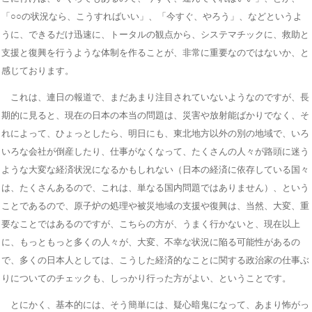
「○○の状況なら、こうすればいい」、「今すぐ、やろう」、などというよ
うに、できるだけ迅速に、トータルの観点から、システマチックに、救助と
支援と復興を行うような体制を作ることが、非常に重要なのではないか、と
感じております。
これは、連日の報道で、まだあまり注目されていないようなのですが、長
期的に見ると、現在の日本の本当の問題は、災害や放射能ばかりでなく、そ
れによって、ひょっとしたら、明日にも、東北地方以外の別の地域で、いろ
いろな会社が倒産したり、仕事がなくなって、たくさんの人々が路頭に迷う
ような大変な経済状況になるかもしれない（日本の経済に依存している国々
は、たくさんあるので、これは、単なる国内問題ではありません）、という
ことであるので、原子炉の処理や被災地域の支援や復興は、当然、大変、重
要なことではあるのですが、こちらの方が、うまく行かないと、現在以上
に、もっともっと多くの人々が、大変、不幸な状況に陥る可能性があるの
で、多くの日本人としては、こうした経済的なことに関する政治家の仕事ぶ
りについてのチェックも、しっかり行った方がよい、ということです。
とにかく、基本的には、そう簡単には、疑心暗鬼になって、あまり怖がっ