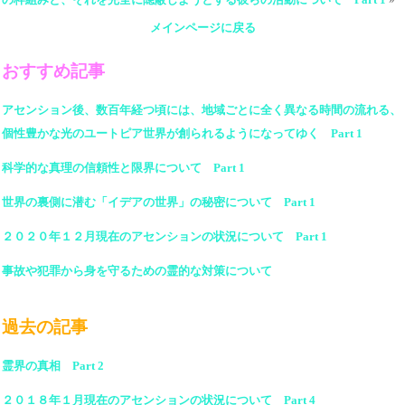
メインページに戻る
おすすめ記事
アセンション後、数百年経つ頃には、地域ごとに全く異なる時間の流れる、
個性豊かな光のユートピア世界が創られるようになってゆく Part 1
科学的な真理の信頼性と限界について Part 1
世界の裏側に潜む「イデアの世界」の秘密について Part 1
２０２０年１２月現在のアセンションの状況について Part 1
事故や犯罪から身を守るための霊的な対策について
過去の記事
霊界の真相 Part 2
２０１８年１月現在のアセンションの状況について Part 4