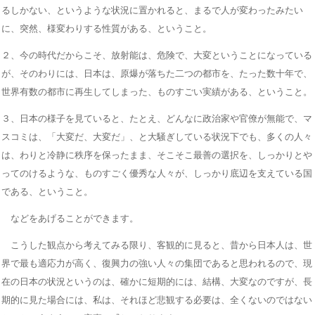
るしかない、というような状況に置かれると、まるで人が変わったみたい
に、突然、様変わりする性質がある、ということ。
２、今の時代だからこそ、放射能は、危険で、大変ということになっている
が、そのわりには、日本は、原爆が落ちた二つの都市を、たった数十年で、
世界有数の都市に再生してしまった、ものすごい実績がある、ということ。
３、日本の様子を見ていると、たとえ、どんなに政治家や官僚が無能で、マ
スコミは、「大変だ、大変だ」、と大騒ぎしている状況下でも、多くの人々
は、わりと冷静に秩序を保ったまま、そこそこ最善の選択を、しっかりとや
ってのけるような、ものすごく優秀な人々が、しっかり底辺を支えている国
である、ということ。
などをあげることができます。
こうした観点から考えてみる限り、客観的に見ると、昔から日本人は、世
界で最も適応力が高く、復興力の強い人々の集団であると思われるので、現
在の日本の状況というのは、確かに短期的には、結構、大変なのですが、長
期的に見た場合には、私は、それほど悲観する必要は、全くないのではない