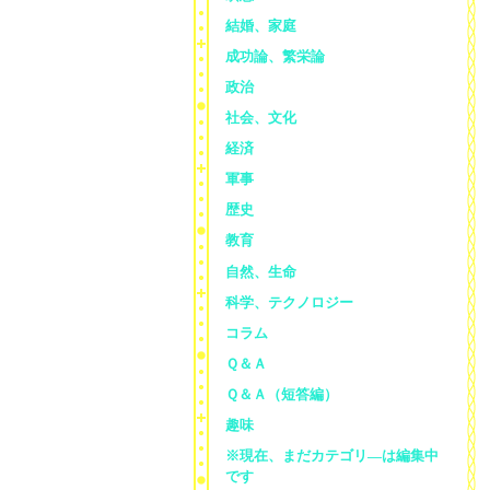
結婚、家庭
成功論、繁栄論
政治
社会、文化
経済
軍事
歴史
教育
自然、生命
科学、テクノロジー
コラム
Ｑ＆Ａ
Ｑ＆Ａ（短答編）
趣味
※現在、まだカテゴリ—は編集中
です