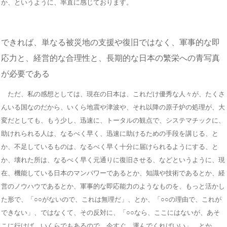
か、というように、率直に感じております。
できれば、単なる被災地の支援や復旧ではなく、軍事的な即
応力と、経営的な合理性と、長期的な日本の繁栄への青写真
が必要である
ただ、私の感想としては、現在の日本は、これだけ優秀な人々が、たくさ
んいる国なのだから、いくら地震や津波や、それ以降の原子炉の処理が、大
変だとしても、もう少し、迅速に、トータルの観点で、システマチックに、
助けれられる人は、なるべく早く、迅速に助けるための手段を講じる、と
か、不足しているものは、なるべく早く十分に届けられるようにする、と
か、壊れた所は、なるべく早く元通りに復旧させる、などというように、現
在、機能している日本のマンパワーであるとか、知識や技術であるとか、経
営のノウハウであるとか、軍事的な即応能力のようなものを、もっと活かし
た形で、「○○がないので、これは無理だ」、とか、「○○の理由で、これが
できない」、ではなくて、その反対に、「○○なら、ここにはないが、あそ
こに行けば、いくらでもあるので、今すぐ、運んでくればいい」、とか、